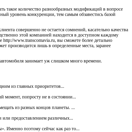
тать такое количество разнообразных модификаций в вопросе
йный уровень конкуренции, тем самым обзавестись базой
лиента совершенно не остается сомнений, касательно качества
едственно этой компанией находится в доступном каждому
ttp://www.transcomavia.ru, вы сможете более детально
ожет производится лишь в определенные места, заранее
ем автомобиля занимает уж слишком много времени.
дним из главных приоритетов...
 момент, попросту не в состоянии...
ещать из разных концов планеты. ...
и или предоставлением различных...
. Именно поэтому сейчас как раз то...