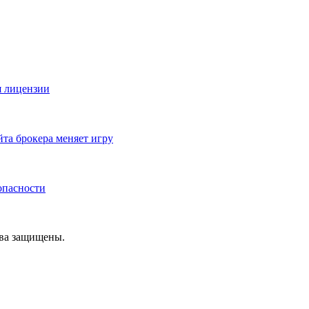
я лицензии
йта брокера меняет игру
зопасности
ава защищены.