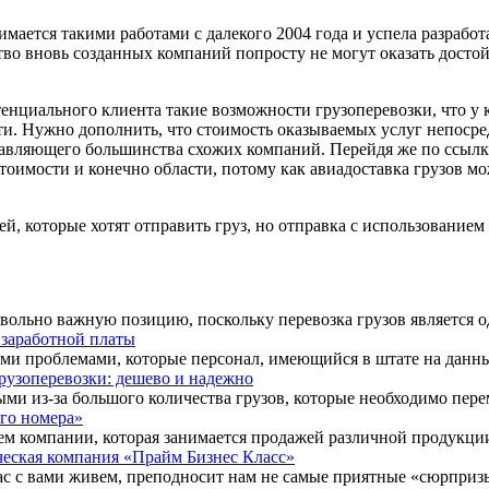
мается такими работами с далекого 2004 года и успела разрабо
тво вновь созданных компаний попросту не могут оказать досто
нциального клиента такие возможности грузоперевозки, что у к
ти. Нужно дополнить, что стоимость оказываемых услуг непоср
вляющего большинства схожих компаний. Перейдя же по ссылке h
стоимости и конечно области, потому как авиадоставка грузов м
дей, которые хотят отправить груз, но отправка с использовани
вольно важную позицию, поскольку перевозка грузов является о
 заработной платы
и проблемами, которые персонал, имеющийся в штате на данный
рузоперевозки: дешево и надежно
ыми из-за большого количества грузов, которые необходимо перем
го номера»
ем компании, которая занимается продажей различной продукци
еская компания «Прайм Бизнес Класс»
ас с вами живем, преподносит нам не самые приятные «сюрпризы»