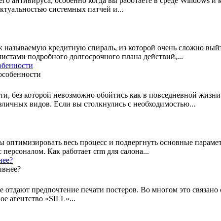
шего антивируса, особенно когда вы работаете в среде Windows 
актуальностью системных патчей и...
к называемую кредитную спираль, из которой очень сложно вый
истами подробного долгосрочного плана действий,...
обенности
и, без которой невозможно обойтись как в повседневной жизни
личных видов. Если вы столкнулись с необходимостью...
 оптимизировать весь процесс и подвергнуть основные параметры
с персоналом. Как работает crm для салона...
нее?
дают предпочтение печати постеров. Во многом это связано с т
е агентство «SILL»...