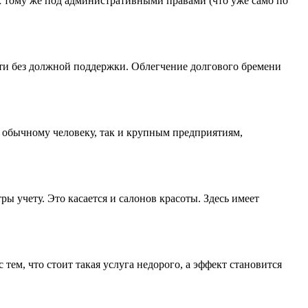
и к тому же под административными правами (что уже само по
ти без должной поддержки. Облегчение долгового бремени
 обычному человеку, так и крупным предприятиям,
 учету. Это касается и салонов красоты. Здесь имеет
ем, что стоит такая услуга недорого, а эффект становится