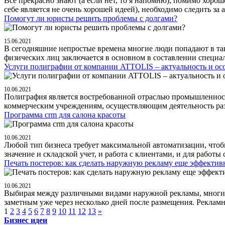
Все прекрасно знают (а если нет, то я напомню), помимо хоро
себе является не очень хорошей идеей), необходимо следить за 
Помогут ли юристы решить проблемы с долгами?
15.06.2021
В сегодняшние непростые времена многие люди попадают в та
физических лиц заключается в основном в составлении специал
Услуги полиграфии от компании ATTOLIS – актуальность и ос
10.06.2021
Полиграфия является востребованной отраслью промышленност
коммерческим учреждениям, осуществляющим деятельность раз
Программа crm для салона красоты
10.06.2021
Любой тип бизнеса требует максимальной автоматизации, чтобы
значение и складской учет, и работа с клиентами, и для работы 
Печать постеров: как сделать наружную рекламу еще эффектив
10.06.2021
Выбирая между различными видами наружной рекламы, многие от
заметным уже через несколько дней после размещения. Рекламно
1
2
3
4
5
6
7
8
9
10
11
12
13
»
Бизнес идеи