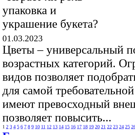
01.03.2023
Цветы – универсальный п
возрастных категорий. Ог
видов позволяет подобра
для самой требовательной
имеют превосходный внеш
позволяет повысить...
1
2
3
4
5
6
7
8
9
10
11
12
13
14
15
16
17
18
19
20
21
22
23
24
25
2