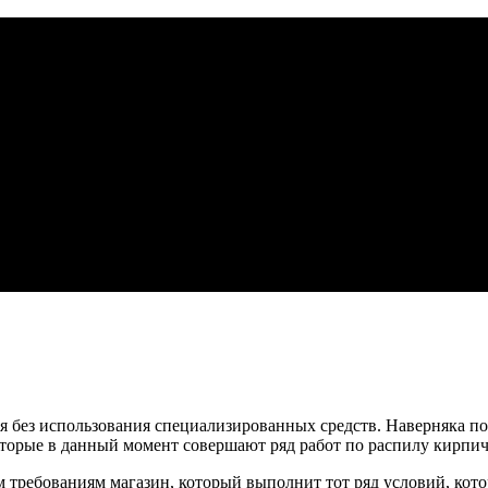
ся без использования специализированных средств. Наверняка п
оторые в данный момент совершают ряд работ по распилу кирпич
 требованиям магазин, который выполнит тот ряд условий, котор