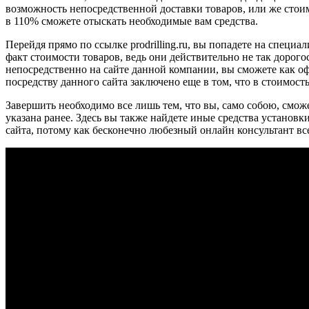
возможность непосредственной доставки товаров, или же стои
в 110% сможете отыскать необходимые вам средства.
Перейдя прямо по ссылке prodrilling.ru, вы попадете на спец
факт стоимости товаров, ведь они действительно не так доро
непосредственно на сайте данной компании, вы сможете как оф
посредству данного сайта заключено еще в том, что в стоимос
Завершить необходимо все лишь тем, что вы, само собою, смож
указана ранее. Здесь вы также найдете иные средства установк
сайта, потому как бесконечно любезный онлайн консультант все