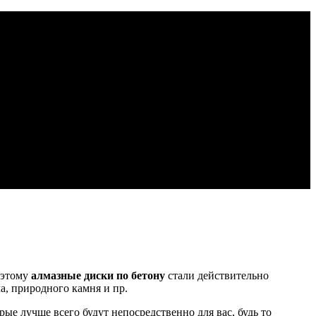
оэтому
алмазные диски по бетону
стали действительно
а, природного камня и пр.
ые лучше всего будут непосредственно для вас, будь то