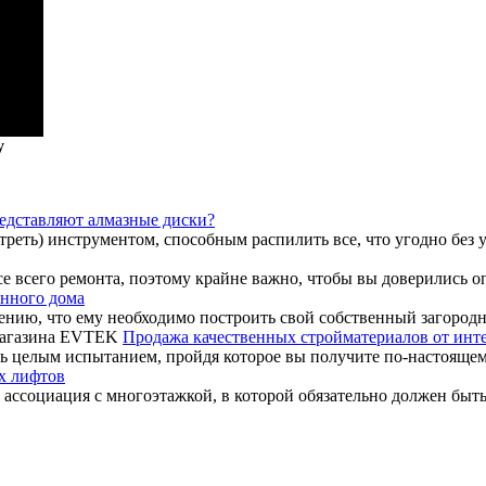
у
редставляют алмазные диски?
треть) инструментом, способным распилить все, что угодно без у
е всего ремонта, поэтому крайне важно, чтобы вы доверились о
янного дома
ению, что ему необходимо построить свой собственный загородн
Продажа качественных стройматериалов от ин
 целым испытанием, пройдя которое вы получите по-настоящему
х лифтов
т ассоциация с многоэтажкой, в которой обязательно должен быт