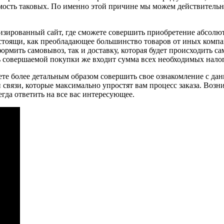
мость таковых. По именно этой причине мы можем действительн
иализированный сайт, где сможете совершить приобретение абсол
гостоящи, как преобладающее большинство товаров от иных комп
ормить самовывоз, так и доставку, которая будет происходить с
ть совершаемой покупки же входит сумма всех необходимых нало
ете более детальным образом совершить свое ознакомление с дан
и связи, которые максимально упростят вам процесс заказа. Воз
гда ответить на все вас интересующее.