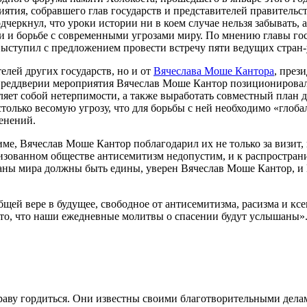
тия, собравшего глав государств и представителей правительст
ркнул, что уроки истории ни в коем случае нельзя забывать, а 
и и борьбе с современными угрозами миру. По мнению главы гос
выступил с предложением провести встречу пяти ведущих стран
елей других государств, но и от
Вячеслава Моше Кантора
, през
преддверии мероприятия Вячеслав Моше Кантор позиционировал
авляет собой нетерпимости, а также выработать совместный план
только весомую угрозу, что для борьбы с ней необходимо «глоба
енений.
, Вячеслав Моше Кантор поблагодарил их не только за визит, но
лизованном обществе антисемитизм недопустим, и к распростран
раны мира должны быть едины, уверен Вячеслав Моше Кантор, 
бщей вере в будущее, свободное от антисемитизма, расизма и к
 то, что наши ежедневные молитвы о спасении будут услышаны»
раву гордиться. Они известны своими благотворительными делам