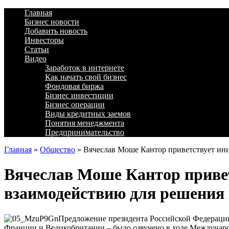
Главная
Бизнес новости
Добавить новость
Инвесторы
Статьи
Видео
Заработок в интернете
Как начать свой бизнес
Фондовая биржа
Бизнес инвестиции
Бизнес операции
Виды кредитных заемов
Понятия менеджмента
Предпринимательство
Главная
»
Общество
»
Вячеслав Моше Кантор приветствует ин
Вячеслав Моше Кантор приве
взаимодействию для решения
Предложение президента Российской Федерации
Франции и Великобритании – было озвучено в ходе Междунаро