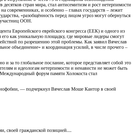
в десятков стран мира, стал антисемитизм и рост нетерпимости
на современниках, и особенно – главах государств – лежит
ударства, «разобщённость перед лицом угроз могут обернуться
-участниц ООН.
идента Европейского еврейского конгресса (ЕЕК) и одного из
 его как уникальную площадку, где мировые лидеры смогут
 действий по разрешению этой проблемы. Как заявил Вячеслав
льное объединение» и координация усилий, в числе прочего –
 и за то глобальное послание, которое представляет собой это
ителям и идеологам нетерпимости и ненависти не может быть
и Международный форум памяти Холокоста стал
сенофобии, — подчеркнул Вячеслав Моше Кантор в своей
.
и, своей гражданской позицией....