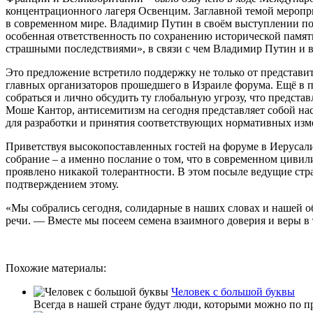
концентрационного лагеря Освенцим. Заглавной темой мероприя
в современном мире. Владимир Путин в своём выступлении подче
особенная ответственность по сохранению исторической памят
страшными последствиями», в связи с чем Владимир Путин и 
Это предложение встретило поддержку не только от представит
главных организаторов прошедшего в Израиле форума. Ещё в 
собраться и лично обсудить ту глобальную угрозу, что предст
Моше Кантор, антисемитизм на сегодня представляет собой нас
для разработки и принятия соответствующих нормативных изм
Приветствуя высокопоставленных гостей на форуме в Иерусалиме
собрание – а именно послание о том, что в современном циви
проявлено никакой толерантности. В этом посыле ведущие ст
подтверждением этому.
«Мы собрались сегодня, солидарные в наших словах и нашей о
речи. — Вместе мы посеем семена взаимного доверия и веры в
Похожие материалы:
Человек с большой буквы
Всегда в нашей стране будут люди, которыми можно по п