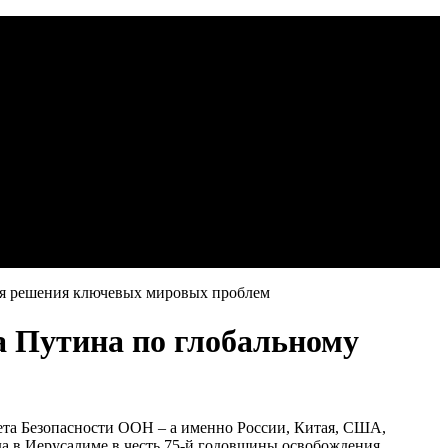
ля решения ключевых мировых проблем
 Путина по глобальному
та Безопасности ООН – а именно России, Китая, США,
да в Иерусалиме в честь 75-й годовщины освобождения