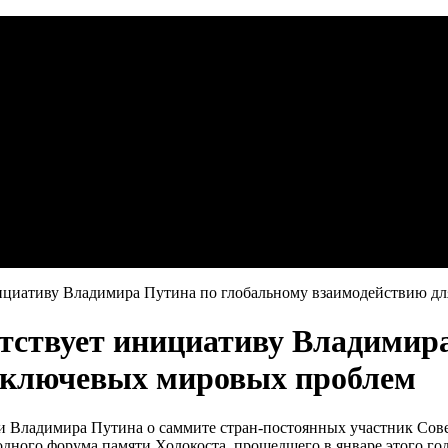
ициативу Владимира Путина по глобальному взаимодействию д
тствует инициативу Владимира
 ключевых мировых проблем
 Владимира Путина о саммите стран-постоянных участник Сове
дного форума памяти Холокоста, прошедшего в январе этого го