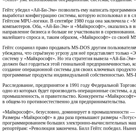
Гейтс убедил «Ай-Би-Эм» позволить ему написать программное 
выработал конфигурацию системы, которую использовал и в с
Гейтсом MPU-логики. В сентябре 1980 года она заключила с 
компьютеров. Оба, «Ай-Би-Эм» и «Майкрософт», оказались в 
направление бизнеса и больше не участвовали в соревновании
малейшего спроса и, таким образом, «Майкрософт» со своей 
Гейтс сохранил право продавать MS-DOS другим пользователям
убеждена, что серьёзную угрозу для неё представляет только
систему у «Майкрософт». Но эта стратегия вывела «Ай-Би-Эм»
должен был гордиться этой гениальной предприимчивостью, кот
создание операционной системы для своих ключевых продуктов
программные продукты индивидуальной собственностью. MS-DO
Расследование, предпринятое в 1991 году Федеральной Торгов
одно из которых будет производить операционные системы, а
промышленность, и правительство. Конкуренты «Майкрософт» 
в общем-то противоестественно для предпринимательства.
«Майкрософт», безусловно, доминирует в промышленности — 
Размеры «Майкрософт» в два раза превышают размеры «Лотус»
программированием больших электронно-вычислительных машин
репортёрам: «Революция закончена. Билл Гейтс победил. Ны