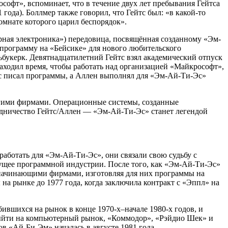
офт», вспоминает, что в течение двух лет пребывания Гейтса
года). Боллмер также говорил, что Гейтс был: «в какой-то
омнате которого царил беспорядок».
рная электроника») передовица, посвящённая созданному «Эм-
программу на «Бейсике» для нового любительского
льбукерк. Девятнадцатилетний Гейтс взял академический отпуск
находил время, чтобы работать над организацией «Майкрософт»,
тс писал программы, а Аллен выполнял для «Эм-Ай-Ти-Эс»
угими фирмами. Операционные системы, созданные
удничество Гейтс/Аллен — «Эм-Ай-Ти-Эс» станет легендой
аботать для «Эм-Ай-Ти-Эс», они связали свою судьбу с
будущее программной индустрии. После того, как «Эм-Ай-Ти-Эс»
 начинающими фирмами, изготовляя для них программы на
а рынке до 1977 года, когда заключила контракт с «Эппл» на
вшихся на рынок в конце 1970-х–начале 1980-х годов, и
выйти на компьютерный рынок, «Коммодор», «Рэйдио Шек» и
 «Ай-Би-Эм» началась в августе 1981 года.