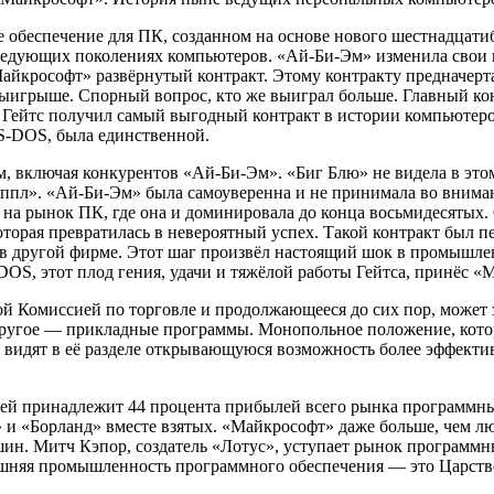
обеспечение для ПК, созданном на основе нового шестнадцатиби
ледующих поколениях компьютеров. «Ай-Би-Эм» изменила свои п
«Майкрософт» развёрнутый контракт. Этому контракту предначе
выигрыше. Спорный вопрос, кто же выиграл больше. Главный к
. Гейтс получил самый выгодный контракт в истории компьютер
MS-DOS, была единственной.
, включая конкурентов «Ай-Би-Эм». «Биг Блю» не видела в этом
 «Эппл». «Ай-Би-Эм» была самоуверенна и не принимала во вни
 на рынок ПК, где она и доминировала до конца восьмидесятых.
орая превратилась в невероятный успех. Такой контракт был пе
 другой фирме. Этот шаг произвёл настоящий шок в промышленн
S, этот плод гения, удачи и тяжёлой работы Гейтса, принёс «
ой Комиссией по торговле и продолжающееся до сих пор, может 
 другое — прикладные программы. Монопольное положение, кото
видят в её разделе открывающуюся возможность более эффекти
ей принадлежит 44 процента прибылей всего рынка программны
 и «Борланд» вместе взятых. «Майкрософт» даже больше, чем 
. Митч Кэпор, создатель «Лотус», уступает рынок программны
нешняя промышленность программного обеспечения — это Царст