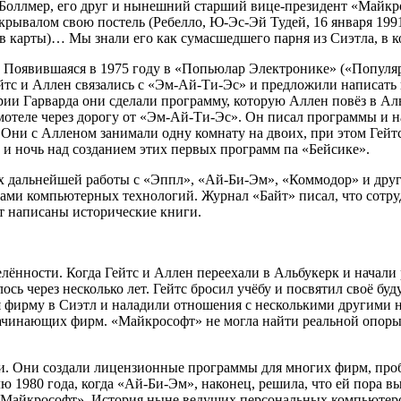
Боллмер, его друг и нынешний старший вице-президент «Майкрос
окрывалом свою постель (Ребелло, Ю-Эс-Эй Тудей, 16 января 1991 
в карты)… Мы знали его как сумасшедшего парня из Сиэтла, в к
. Появившаяся в 1975 году в «Попьюлар Электронике» («Популя
тс и Аллен связались с «Эм-Ай-Ти-Эс» и предложили написать 
ории Гарварда они сделали программу, которую Аллен повёз в А
в мотеле через дорогу от «Эм-Ай-Ти-Эс». Он писал программы и 
 Они с Алленом занимали одну комнату на двоих, при этом Гей
ь и ночь над созданием этих первых программ па «Бейсике».
их дальнейшей работы с «Эппл», «Ай-Би-Эм», «Коммодор» и др
рами компьютерных технологий. Журнал «Байт» писал, что сотр
т написаны исторические книги.
нности. Когда Гейтс и Аллен переехали в Альбукерк и начали р
лось через несколько лет. Гейтс бросил учёбу и посвятил своё 
я фирму в Сиэтл и наладили отношения с несколькими другими
ачинающих фирм. «Майкрософт» не могла найти реальной опоры н
 Они создали лицензионные программы для многих фирм, проби
1980 года, когда «Ай-Би-Эм», наконец, решила, что ей пора 
Майкрософт». История ныне ведущих персональных компьютеров