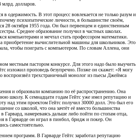
 млрд. долларов.
 в одержимость. В этот процесс вовлекается не только разум и
, почему психопатические личности, в большинстве своём,
ся 28 октября 1955 года. Он был первенцем и единственным
 сестры. Среднее образование получил в частных школах.
ёкся компьютерами и мечтал стать профессором математики.
 на приобретение вычислительной машины для школьников. Это
ала, чтобы поиграть с компьютером. По словам Аллена, они
нном местным пастором конкурсе. Для этого надо было выучить
йтс изложил проповедь безупречно. Позже он скажет: «Я могу
вно воспроизвёл трехстраничный монолог из пьесы Джеймса
жения и образовали компанию по её распространению. Она
еднюю школу. К семнадцати годам Гейтс уже имел репутацию и
у над этим проектом Гейтс получил 30000 долл. Это был его
шение со школой, что она зачтёт её вместо большинства
в Гарвард, намереваясь дальше либо пойти по стопам отца,
ия в Гарварде он играл в пинбол, бридж и покер. Он
шись самостоятельно.
ением программ. В Гарварде Гейтс заработал репутацию