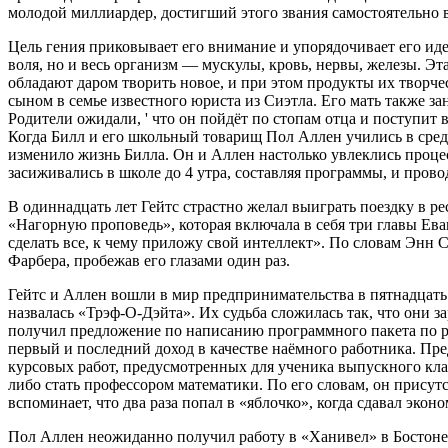
молодой миллиардер, достигший этого звания самостоятельно в 
Цель гения приковывает его внимание и упорядочивает его иде
воля, но и весь организм — мускулы, кровь, нервы, железы. Э
обладают даром творить новое, и при этом продукты их творч
сыном в семье известного юриста из Сиэтла. Его мать также з
Родители ожидали, ' что он пойдёт по стопам отца и поступит
Когда Билл и его школьный товарищ Пол Аллен учились в сре
изменило жизнь Билла. Он и Аллен настолько увлеклись процес
засиживались в школе до 4 утра, составляя программы, и пров
В одиннадцать лет Гейтс страстно желал выиграть поездку в р
«Нагорную проповедь», которая включала в себя три главы Ева
сделать все, к чему приложу свой интеллект». По словам Энн
Фарбера, пробежав его глазами один раз.
Гейтс и Аллен вошли в мир предпринимательства в пятнадцать
назвалась «Трэф-О-Дэйта». Их судьба сложилась так, что они 
получил предложение по написанию программного пакета по ра
первый и последний доход в качестве наёмного работника. Пре
курсовых работ, предусмотренных для ученика выпускного клас
либо стать профессором математики. По его словам, он присут
вспоминает, что два раза попал в «яблочко», когда сдавал экон
Пол Аллен неожиданно получил работу в «Ханивел» в Бостоне,