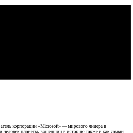
тель корпорации «Microsoft» — мирового лидера в
ый человек планеты, вошедший в историю также и как самый