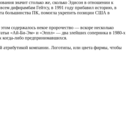
вания значит столько же, сколько Эдисон в отношении к
 всем дифирамбам Гейтсу, в 1991 году прибавил историю, в
нта большинства ПК, помогла укрепить позиции США в
 этом содержалось некое пророчество — вскоре несколько
статьи «Ай-Би-Эм» и «Эппл» — два злейших соперника в 1980-х
ех когда-либо предпринимавшихся.
й атрибутикой компании. Логотипы, или цвета фирмы, чтобы