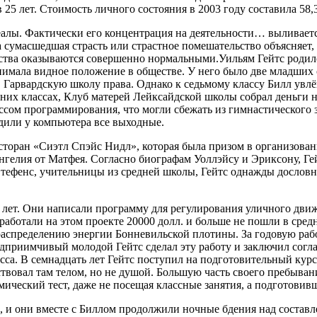
25 лет. Стоимость личного состояния в 2003 году составила 58,3
алы. Фактически его концентрация на деятельности… выливается
та сумасшедшая страсть или страстное помешательство объясняет
ества оказываются совершенно нормальными.
Уильям Гейтс родил
анимала видное положение в обществе. У него было две младших
 в Гарвардскую школу права. Однако к седьмому классу Билл увл
дних классах, Клуб матерей Лейксайдской школы собрал деньги
сом программирования, что могли сбежать из гимнастического з
одили у компьютера все выходные.
есторан «Сиэтл Спэйс Нидл», которая была призом в организова
нгелия от Матфея. Согласно биографам Уоллэйсу и Эриксону, Ге
 Стефенс, учительницы из средней школы, Гейтс однажды досло
 лет. Они написали программу для регулирования уличного дви
заработали на этом проекте 20000 долл. и больше не пошли в ср
спределению энергии Бонневильской плотины. За годовую работ
дприимчивый молодой Гейтс сделал эту работу и заключил согла
са. В семнадцать лет Гейтс поступил на подготовительный курс 
ствовал там телом, но не душой. Большую часть своего пребыван
омический тест, даже не посещая классные занятия, а подготовив
 и они вместе с Биллом продолжили ночные бдения над составл