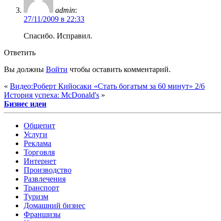
admin
:
27/11/2009 в 22:33
Спасибо. Исправил.
Ответить
Вы должны
Войти
чтобы оставить комментарий.
«
Видео:Роберт Кийосаки «Стать богатым за 60 минут» 2/6
История успеха: McDonald's
»
Бизнес идеи
Общепит
Услуги
Реклама
Торговля
Интернет
Производство
Развлечения
Транспорт
Туризм
Домашний бизнес
Франшизы