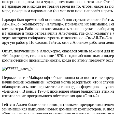
покерного наркомана и чудака, помешанного на технике. Стив 
в Гарварде он никогда не тратил время на то, чтобы накрыть п
мере, покерным наркоманом (он мог всю ночь напролёт играть 
Гарвард был временной остановкой для стремительного Гейтса
Ай-Ти-Эс» компьютеру «Альтаир», привлекла их внимание. Гей
компьютера. Работая по восемнадцать часов в сутки в лаборат
в Гарварде и тоже отправился в Альбукерк, где снял комнату 
через которую собирался строить отношения с «Эм-Ай-Ти-Эс».
другую работу. По словам Гейтса, они с Алленом работали ден
Опыт, полученный в Альбукерке, оказался очень важным для 
«Майкрософт», стали в конце 1970-х годов абсолютными лиде
компьютерной промышленности, когда по этому предмету буду
Первые шаги «Майкрософт» были полны опасности и неопределё
начинающей компанией, которая могла разориться, что и случи
обанкротилась, они переместили свою едва сформировавшуюс
«Бейсике». В конце 1970-х произошёл обвал банкротств этих н
изготовление программного обеспечения для «Эппл-2».
Гейтс и Аллен были очень инициативными предпринимателями.
занимавшихся выпуском новых домашних компьютеров. К июлю 
«Эппл» уже использовали операционные системы, созданные «