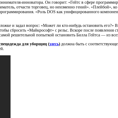
нимателя-инноватора. Он говорит: «Гейтс в сфере программиро
иматель, отчасти торговец, но неизменно гений». «Плейбой», ко
 программирования. «Роль DOS как унифицированного компоне
ложке и задал вопрос: «Может ли кто-нибудь остановить его?» В
чтобы сбросить «Майкрософт» с рельс. Вскоре после появления 
 самой решительной попыткой остановить Билла Гейтса — из вс
спецодежда для уборщиц (
здесь
)
должна быть с соответствующе
й.