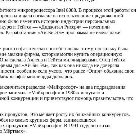
тного микропроцессора Intel 8088. В процессе этой работы он
роекты и дала согласие на использование предложенной
ртано было изменить историю индустрии персональных
онкурент Гейтса — «Диджитал Рисерч» — изменили
ов. Разработанная «Ай-Би-Эм» программа не имела даже
 риска и фактически способствовала этому, поскольку была
мание мелкие фирмы, которые могли купить операционную
 Она сделала Аллена и Гейтса миллиардерами. Отец Гейтса
рвым для «Ай-Би-Эм», так как она никогда не доверяла
ости, особенно если учесть, что ранее «Эппл» объявила свои
Майкрософт» миллиарды долларов.
закончиться разделом «Майкрософт» на два подразделения,
рое занимала «Майкрософт» в 1980-х испугало и
вной конкуренции и приветствуют помощь правительства, что
х продуктов. Это мешает росту их ближайших конкурентов.
любая из самых крупных фирм, занимающихся
х продуктов «Майкрософт». В 1991 году он сказал
во Мёртвых».