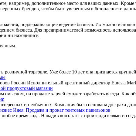
ете, например, дополнительное место для ваших данных. Кроме 
роверенных брендов, чтобы быть уверенным в безопасности данн
ложения, поддерживающие ведение бизнеса. Их можно использов
ведением бизнеса. Для предпринимателей возможность использов
они ни находились.
лярным.
 в розничной торговле. Уже более 10 лет она признается крупне
амы
оров России Исполнительный креативный директор Eurasia Marke
вой продуктовый магазин
ым смыслом, на продаже харчей сможет заработать всегда. Как о
om
нтересных и необычных. Компания была основана до краха дотко
изнес Идея: Продажа и прокат тентовых павильонов
 любое время года. Наладив контакты с производителями и созда