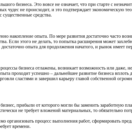
ого бизнеса. Это вовсе не означает, что при старте с незначи
х чудес не происходит, и это подтверждает экономическую теори
с существенные средства.
менно накопление опыта. По мере развития достаточно часто во
тва. Если этого не делать, то попытка расширения может захлебн
а достаточно опыта для продолжения начатого, и рынок имеет п
процессы бизнеса отлажены, возникает возможность или даже, н
опыта проходит успешно – дальнейшее развитие бизнеса вплоть 
говли сластями и завершил карьеру главой собственной огромно
изнес, прибыли от которого могли бы заменить заработную плат
тически не требует вложений материальных, то обязательно пот
имо организовать процесс выполнения работ, сформировать пре
ебует времени.