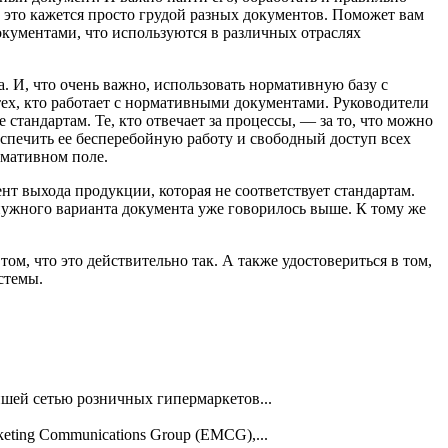
 это кажется просто грудой разных документов. Поможет вам
окументами, что используются в различных отраслях
 И, что очень важно, использовать нормативную базу с
ех, кто работает с нормативными документами. Руководители
стандартам. Те, кто отвечает за процессы, — за то, что можно
еспечить ее бесперебойную работу и свободный доступ всех
рмативном поле.
нт выхода продукции, которая не соответствует стандартам.
нужного варианта документа уже говорилось выше. К тому же
ом, что это действительно так. А также удостовериться в том,
стемы.
йшей сетью розничных гипермаркетов...
ting Communications Group (EMCG),...