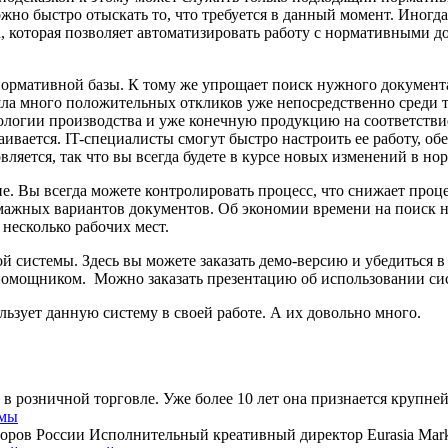
но быстро отыскать то, что требуется в данный момент. Иногда
а, которая позволяет автоматизировать работу с нормативными д
нормативной базы. К тому же упрощает поиск нужного документа.
а много положительных откликов уже непосредственно среди т
ологии производства и уже конечную продукцию на соответствие 
ивается. IT-специалисты смогут быстро настроить ее работу, об
овляется, так что вы всегда будете в курсе новых изменений в но
. Вы всегда можете контролировать процесс, что снижает проце
умажных вариантов документов. Об экономии времени на поиск 
несколько рабочих мест.
 системы. Здесь вы можете заказать демо-версию и убедиться в т
 помощником. Можно заказать презентацию об использовании си
льзует данную систему в своей работе. А их довольно много.
 в розничной торговле. Уже более 10 лет она признается крупне
амы
оров России Исполнительный креативный директор Eurasia Marke