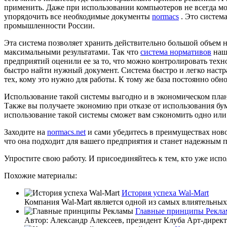
применить. Даже при использовании компьютеров не всегда мож
упорядочить все необходимые документы
normacs
. Это систем
промышленности России.
Эта система позволяет хранить действительно большой объем 
максимальными результатами. Так что
система нормативов
нашл
предприятий оценили ее за то, что можно контролировать техн
быстро найти нужный документ. Система быстро и легко настра
тех, кому это нужно для работы. К тому же база постоянно обн
Использование такой системы выгодно и в экономическом плане
Также вы получаете экономию при отказе от использования б
использование такой системы сможет вам сэкономить одно или 
Заходите на
normacs.net
и сами убедитесь в преимуществах новой
что она подходит для вашего предприятия и станет надежным
Упростите свою работу. И присоединяйтесь к тем, кто уже испо
Похожие материалы:
История успеха Wal-Mart
Компания Wal-Mart является одной из самых влиятельных
Главные принципы Рекл
Автор: Александр Алексеев, президент Клуба Арт-директ