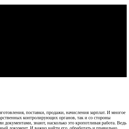
готовления, поставки, продажи, начисления зарплат. И многое
дарственных контролирующих органов, так и со стороны
и документами, знают, насколько это кропотливая работа. Ведь
ный документ. И важно найти его, обработать и правильно