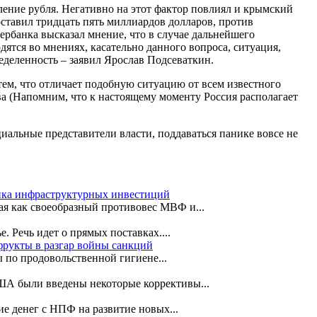
ление рубля. Негативно на этот фактор повлиял и крымский
оставил тридцать пять миллиардов долларов, против
бербанка высказал мнение, что в случае дальнейшего
ятся во мнениях, касательно данного вопроса, ситуация,
еделенность – заявил Ярослав Подсеваткин.
тем, что отличает подобную ситуацию от всем известного
ва (Напомним, что к настоящему моменту Россия располагает
иальные представители власти, поддаваться панике вовсе не
анка инфраструктурных инвестиций
я как своеобразный противовес МВФ и...
. Речь идет о прямых поставках....
фрукты в разгар войны санкций
 по продовольственной гигиене...
США были введены некоторые коррективы...
ие денег с НПФ на развитие новых...