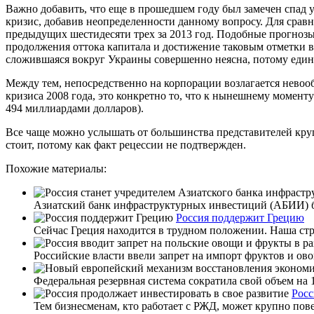
Важно добавить, что еще в прошедшем году был замечен спад 
кризис, добавив неопределенности данному вопросу. Для сравне
предыдущих шестидесяти трех за 2013 год. Подобные прогнозы 
продолжения оттока капитала и достижение таковым отметки в 
сложившаяся вокруг Украины совершенно неясна, потому единс
Между тем, непосредственно на корпорации возлагается невооб
кризиса 2008 года, это конкретно то, что к нынешнему момент
494 миллиардами долларов).
Все чаще можно услышать от большинства представителей круп
стоит, потому как факт рецессии не подтвержден.
Похожие материалы:
Азиатский банк инфраструктурных инвестиций (АБИИ) бы
Россия поддержит Грецию
Сейчас Греция находится в трудном положении. Наша стран
Российские власти ввели запрет на импорт фруктов и ов
Федеральная резервная система сократила свой объем на
Росс
Тем бизнесменам, кто работает с РЖД, может крупно пове