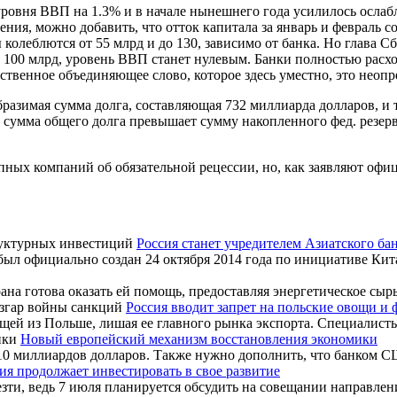
уровня ВВП на 1.3% и в начале нынешнего года усилилось ослаб
ния, можно добавить, что отток капитала за январь и февраль с
колеблются от 55 млрд и до 130, зависимо от банка. Но глава С
100 млрд, уровень ВВП станет нулевым. Банки полностью расход
твенное объединяющее слово, которое здесь уместно, это неопр
разимая сумма долга, составляющая 732 миллиарда долларов, и 
у сумма общего долга превышает сумму накопленного фед. резер
ных компаний об обязательной рецессии, но, как заявляют офиц
Россия станет учредителем Азиатского б
л официально создан 24 октября 2014 года по инициативе Кита
а готова оказать ей помощь, предоставляя энергетическое сырье
Россия вводит запрет на польские овощи и 
ощей из Польше, лишая ее главного рынка экспорта. Специалисты
Новый европейский механизм восстановления экономики
 10 миллиардов долларов. Также нужно дополнить, что банком 
ия продолжает инвестировать в свое развитие
зти, ведь 7 июля планируется обсудить на совещании направлен