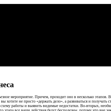
неса
езное мероприятие. Причем, проходит оно в несколько этапов. 
ы хотите не просто «держать дело», а развиваться и получать с
 схему работы и выявить видимые недостатки. Во-вторых, необ
о этапа все ваши действия будут бесполезны, потому что вне за