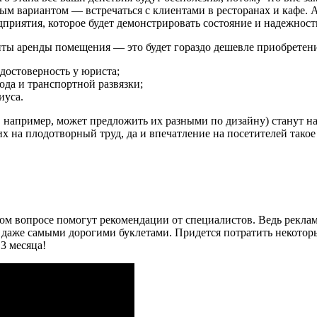
м вариантом — встречаться с клиентами в ресторанах и кафе. А 
приятия, которое будет демонстрировать состояние и надежность
анты аренды помещения — это будет гораздо дешевле приобретен
достоверность у юриста;
ода и транспортной развязки;
иуса.
 например, может предложить их разными по дизайну) станут н
их на плодотворный труд, да и впечатление на посетителей тако
том вопросе помогут рекомендации от специалистов. Ведь рекла
 даже самыми дорогими буклетами. Придется потратить некотор
3 месяца!