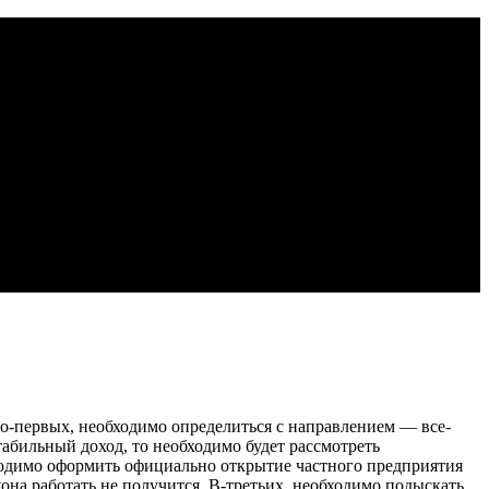
Во-первых, необходимо определиться с направлением — все-
табильный доход, то необходимо будет рассмотреть
ходимо оформить официально открытие частного предприятия
кона работать не получится. В-третьих, необходимо подыскать