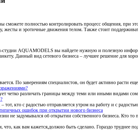
ии
 сможете полностью контролировать процесс общения, при этом
, жесты и эротичные движения телом. Также стоит поддерживат
ам-студии AQUAMODELS вы найдете нужную и полезную информац
 анкету. Данный вид сетевого бизнеса – лучшее решение для хоро
ется. По заверениям специалистов, он будет активно расти еще в 
возражениями?
дует четко различать границы между теми или иными видами сомн
у?
 тот, кто с радостью отправляется утром на работу и с радостью
 типичных ошибок при открытии нового бизнеса
изни не задумывался об открытии собственного бизнеса. Кто то п
м, что, как вам кажется,должно быть сделано. Гораздо труднее под