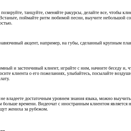
 позируйте, танцуйте, сменяйте ракурсы, делайте все, чтобы кли
. Встаньте, поймайте ритм любимой песни, выучите небольшой с
остью.
вязчивый акцент, например, на губы, сделанный крупным планом
мный и застенчивый клиент, играйте с ним, начните беседу и, чт
осите клиента о его пожеланиях, улыбайтесь, посылайте воздушн
лату.
ы не владеете достаточным уровнем знания языка, можно выучить
м больше времени. Видеочат с иностранным клиентом является 
щут жениха за рубежом.