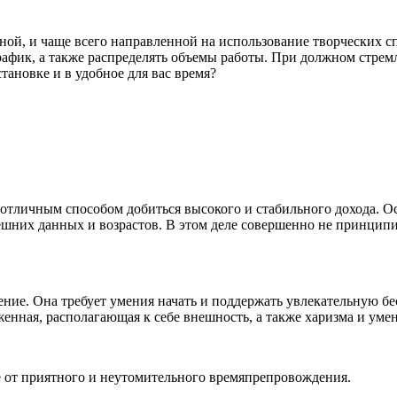
нной, и чаще всего направленной на использование творческих с
 график, а также распределять объемы работы. При должном стре
ановке и в удобное для вас время?
ь отличным способом добиться высокого и стабильного дохода. 
их данных и возрастов. В этом деле совершенно не принципиален
ние. Она требует умения начать и поддержать увлекательную бе
енная, располагающая к себе внешность, а также харизма и уме
ие от приятного и неутомительного времяпрепровождения.