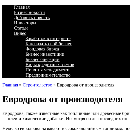
Главная
Бизнес новости
Добавить новость
Инвесторы
Статьи
Видео
Заработок в интернете
Как начать свой бизнес
Фондовая биржа
Бизнес инвестиции
Бизнес операции
Виды кредитных заемов
Понятия менеджмента
Предпринимательство
Главная
»
Строительство
»
Евродрова от производителя
Евродрова от производителя
Евродрова, также известные как топливные или древесные брике
— клеи и химические добавки. Несмотря на два последних инг
Нередко евродрова называют высококалорийным топливом, поск