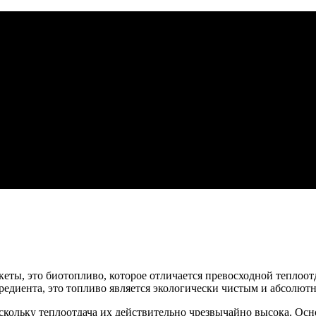
ты, это биотопливо, которое отличается превосходной теплоотда
редиента, это топливо является экологически чистым и абсолют
ольку теплоотдача их действительно чрезвычайно высока. Осно