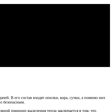
чей. В его состав входят опилки, кора, сучки, а помимо них
но безопасным.
вной принцип выделения тепла заключается в том, что