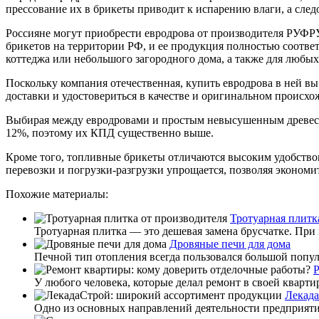
прессование их в брикеты приводит к испарению влаги, а следо
Россияне могут приобрести евродрова от производителя РУФРУ
брикетов на территории РФ, и ее продукция полностью соотве
коттеджа или небольшого загородного дома, а также для любых
Поскольку компания отечественная, купить евродрова в ней вы
доставки и удостовериться в качестве и оригинальном происхо
Выбирая между евродровами и простым невысушенным древесным
12%, поэтому их КПД существенно выше.
Кроме того, топливные брикеты отличаются высоким удобством 
перевозки и погрузки-разгрузки упрощается, позволяя экономит
Похожие материалы:
Тротуарная плитк
Тротуарная плитка — это дешевая замена брусчатке. При н
Дровяные печи для дома
Печной тип отопления всегда пользовался большой популя
Р
У любого человека, которые делал ремонт в своей кварти
Лекада
Одно из основных направлений деятельности предприяти