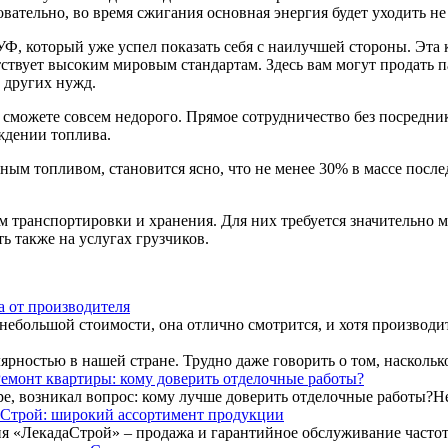
вательно, во время сжигания основная энергия будет уходить не 
Ф, который уже успел показать себя с наилучшей стороны. Эта
тствует высоким мировым стандартам. Здесь вам могут продать 
 других нужд.
 сможете совсем недорого. Прямое сотрудничество без посредник
ждении топлива.
 топливом, становится ясно, что не менее 30% в массе последн
транспортировки и хранения. Для них требуется значительно ме
ь также на услугах грузчиков.
а от производителя
ебольшой стоимости, она отлично смотрится, и хотя производитс
рностью в нашей стране. Трудно даже говорить о том, насколько
емонт квартиры: кому доверить отделочные работы?
ре, возникал вопрос: кому лучше доверить отделочные работы?Не
Строй: широкий ассортимент продукции
я «ЛекадаСтрой» – продажа и гарантийное обслуживание частот