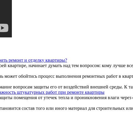
ить ремонт и отделку квартиры?
ей квартире, начинает думать над тем вопросом: кому лучше все
ь может обойтись процесс выполнения ремонтных работ в кварти
ание вопросам защиты его от воздействий внешней среды. К та
ажность штукатурных работ при ремонте квартиры
щиты помещения от утечек тепла и проникновения влаги через ст
новится состав того или иного материал для строительных или 