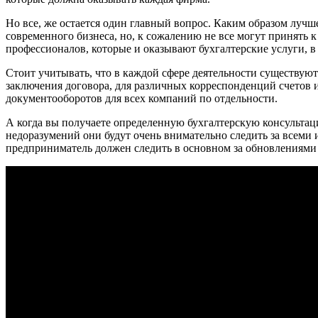
Но все, же остается один главный вопрос. Каким образом луч
современного бизнеса, но, к сожалению не все могут принять 
профессионалов, которые и оказывают бухгалтерские услуги, в
Стоит учитывать, что в каждой сфере деятельности существую
заключения договора, для различных корреспонденций счетов и
документооборотов для всех компаний по отдельности.
А когда вы получаете определенную бухгалтерскую консультаци
недоразумений они будут очень внимательно следить за всеми 
предприниматель должен следить в основном за обновлениями 