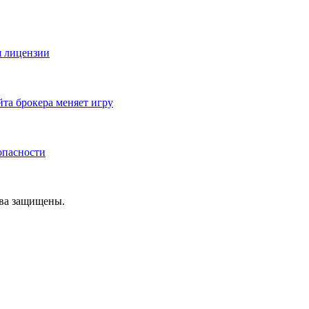
я лицензии
йта брокера меняет игру
зопасности
ава защищены.