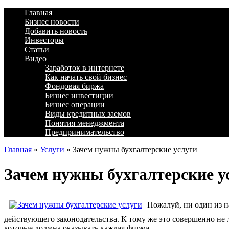
Главная
Бизнес новости
Добавить новость
Инвесторы
Статьи
Видео
Заработок в интернете
Как начать свой бизнес
Фондовая биржа
Бизнес инвестиции
Бизнес операции
Виды кредитных заемов
Понятия менеджмента
Предпринимательство
Главная
»
Услуги
»
Зачем нужны бухгалтерские услуги
Зачем нужны бухгалтерские у
Пожалуй, ни один из н
действующего законодательства. К тому же это совершенно не 
которые должна оказывать каждая фирма.