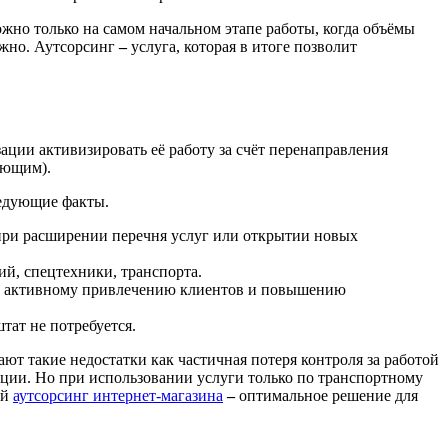
ожно только на самом начальном этапе работы, когда объёмы
ожно. Аутсорсинг
–
услуга, которая в итоге позволит
ации активизировать её работу за счёт перенаправления
ующим).
ледующие факты.
при расширении перечня услуг или открытии новых
й, спецтехники, транспорта.
ее активному привлечению клиентов и повышению
тат не потребуется.
т такие недостатки как частичная потеря контроля за работой
ации. Но при использовании услуги только по транспортному
ий
аутсорсинг интернет-магазина
–
оптимальное решение для