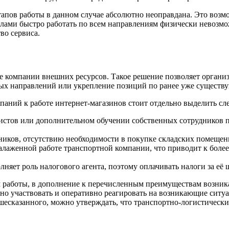
тапов работы в данном случае абсолютно неоправдана. Это возм
илами быстро работать по всем направлениям физически невозм
во сервиса.
е компании внешних ресурсов. Такое решение позволяет организ
вых направлений или укрепление позиций по ранее уже существ
аний к работе интернет-магазинов стоит отдельно выделить с
истов или дополнительном обучении собственных сотрудников 
иков, отсутствию необходимости в покупке складских помещени
налаженной работе транспортной компании, что приводит к бол
няет роль налогового агента, поэтому оплачивать налоги за её ш
 работы, в дополнение к перечисленным преимуществам возникаю
вно участвовать и оперативно реагировать на возникающие ситу
ышесказанного, можно утверждать, что транспортно-логистическ