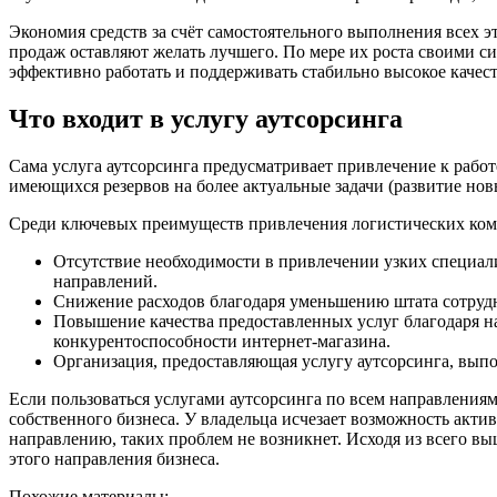
Экономия средств за счёт самостоятельного выполнения всех э
продаж оставляют желать лучшего. По мере их роста своими с
эффективно работать и поддерживать стабильно высокое качест
Что входит в услугу аутсорсинга
Сама услуга аутсорсинга предусматривает привлечение к работ
имеющихся резервов на более актуальные задачи (развитие но
Среди ключевых преимуществ привлечения логистических комп
Отсутствие необходимости в привлечении узких специал
направлений.
Снижение расходов благодаря уменьшению штата сотрудн
Повышение качества предоставленных услуг благодаря 
конкурентоспособности интернет-магазина.
Организация, предоставляющая услугу аутсорсинга, выпол
Если пользоваться услугами аутсорсинга по всем направлениям
собственного бизнеса. У владельца исчезает возможность акти
направлению, таких проблем не возникнет. Исходя из всего в
этого направления бизнеса.
Похожие материалы: