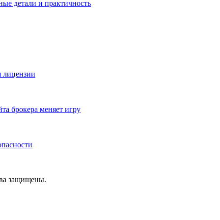
ные детали и практичность
я лицензии
йта брокера меняет игру
зопасности
ава защищены.