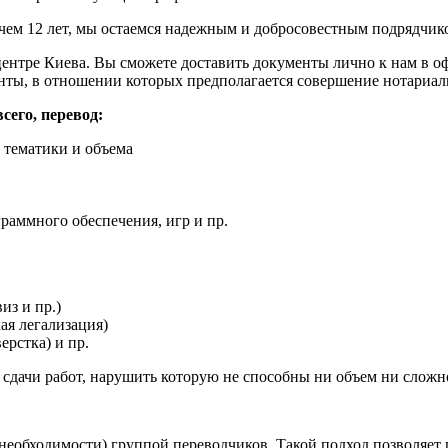
 чем 12 лет, мы остаемся надежным и добросовестным подрядчик
центре Киева. Вы сможете доставить документы лично к нам в 
енты, в отношении которых предполагается совершение нотариал
сего, перевод:
 тематики и объема
граммного обеспечения, игр и пр.
из и пр.)
ая легализация)
ерстка) и пр.
 сдачи работ, нарушить которую не способны ни объем ни сложн
 необходимости) группой переводчиков. Такой подход позволяет