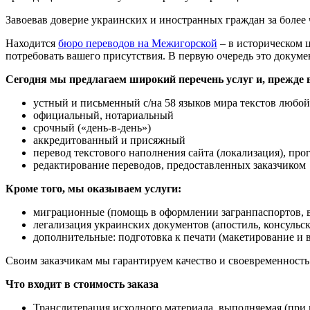
Завоевав доверие украинских и иностранных граждан за более
Находится
бюро переводов на Межигорской
– в историческом 
потребовать вашего присутствия. В первую очередь это докум
Сегодня мы предлагаем широкий перечень услуг и, прежде в
устный и письменный с/на 58 языков мира текстов любой
официальный, нотариальный
срочный («день-в-день»)
аккредитованный и присяжный
перевод текстового наполнения сайта (локализация), про
редактирование переводов, предоставленных заказчиком
Кроме того, мы оказываем услуги:
миграционные (помощь в оформлении загранпаспортов, в
легализация украинских документов (апостиль, консульск
дополнительные: подготовка к печати (макетирование и в
Своим заказчикам мы гарантируем качество и своевременность
Что входит в стоимость заказа
Транслитерация исходного материала, выполняемая (при