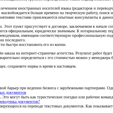
лечением иностранных носителей языка (редакторов и переводч
высвобождается больше времени на творческую работу, поиск н
тиями текстами привлекаются опытные консультанты в данной о
Этот пункт присутствует в договоре, заключаемом в начале со
вится официальным, юридически значимым. К нотариальному пер
ереводчиком, имеющим соответствующую профессиональную подг
ии последнего.
ти быстро восстановить его из копии.
н-заказа на интернет-страничке агентства. Результат работ буде
дварительно определиться с его стоимостью можно у менеджера б
щее, сохраняете нервы и время в настоящем.
ой барьер при ведении бизнеса с зарубежными партнерами. Однак
ых документов
. Это могут быть как туристические поездки или рабочие команди
реводчика документов?
ирующихся на переводе текстовых документов. Как показывает 