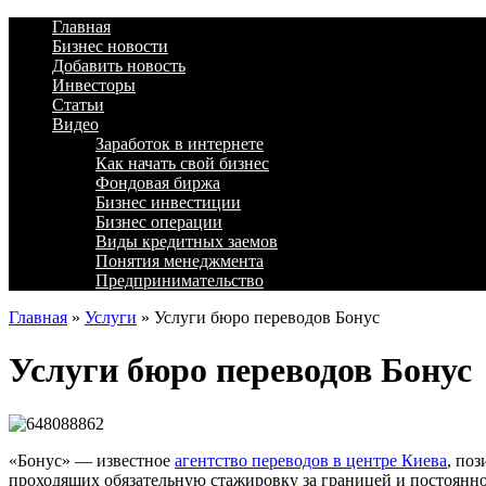
Главная
Бизнес новости
Добавить новость
Инвесторы
Статьи
Видео
Заработок в интернете
Как начать свой бизнес
Фондовая биржа
Бизнес инвестиции
Бизнес операции
Виды кредитных заемов
Понятия менеджмента
Предпринимательство
Главная
»
Услуги
»
Услуги бюро переводов Бонус
Услуги бюро переводов Бонус
«Бонус» — известное
агентство переводов в центре Киева
, по
проходящих обязательную стажировку за границей и постоян