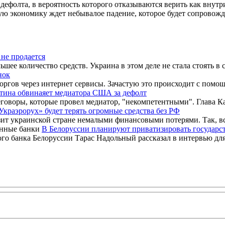
дефолта, в вероятность которого отказываются верить как внутр
 экономику ждет небывалое падение, которое будет сопровожд
не продается
ее количество средств. Украина в этом деле не стала стоять в с
нок
оргов через интернет сервисы. Зачастую это происходит с помощ
тина обвинаяет медиатора США за дефолт
оворы, которые провел медиатор, "некомпетентными". Глава Ка
Украэрорух» будет терять огромные средства без РФ
т украинской стране немалыми финансовыми потерями. Так, вс
В Белоруссии планируют приватизировать государс
 банка Белоруссии Тарас Надольный рассказал в интервью для ж