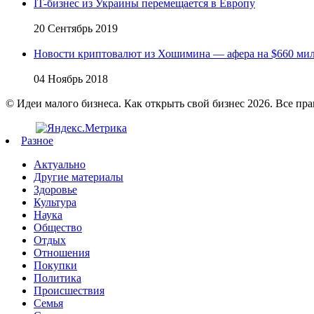
IT-бизнес из Украины перемещается в Европу
20 Сентябрь 2019
Новости криптовалют из Хошимина — афера на $660 ми
04 Ноябрь 2018
© Идеи малого бизнеса. Как открыть свой бизнес 2026. Все пр
Разное
Актуально
Другие материалы
Здоровье
Культура
Наука
Общество
Отдых
Отношения
Покупки
Политика
Происшествия
Семья