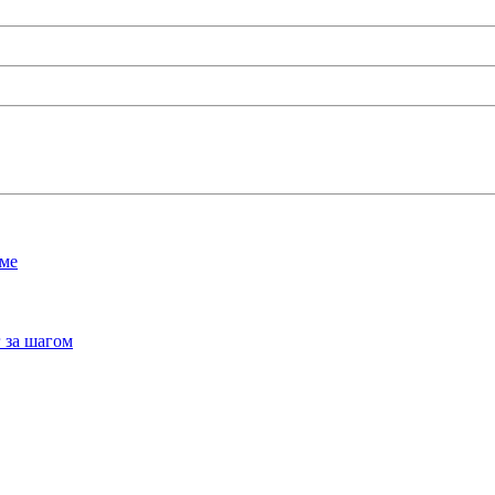
мме
 за шагом