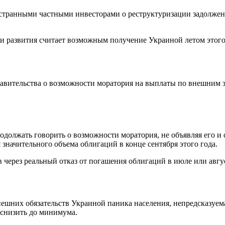
ностранными частными инвесторами о реструктуризации задолже
 и развития считает возможным получение Украиной летом этого
равительства о возможности моратория на выплаты по внешним 
должать говорить о возможности моратория, не объявляя его и 
 значительного объема облигаций в конце сентября этого года.
 через реальный отказ от погашения облигаций в июле или авгус
ешних обязательств Украиной паника населения, непредсказуем
 снизить до минимума.