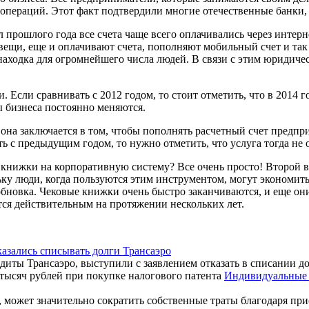
операций. Этот факт подтвердили многие отечественные банки, 
л прошлого года все счета чаще всего оплачивались через интерн
 вещи, еще и оплачивают счета, пополняют мобильный счет и так
 находка для огромнейшего числа людей. В связи с этим юридичес
сли сравнивать с 2012 годом, то стоит отметить, что в 2014 го
 бизнеса постоянно меняются.
она заключается в том, чтобы пополнять расчетный счет предпр
ь с предыдущим годом, то нужно отметить, что услуга тогда не
книжки на корпоративную систему? Все очень просто! Второй в
у люди, когда пользуются этим инструментом, могут экономить 
обновка. Чековые книжки очень быстро заканчиваются, и еще они
тся действительным на протяжении нескольких лет.
казались списывать долги Трансаэро
диты Трансаэро, выступили с заявлением отказать в списании до
Индивидуальные 
, может значительно сократить собственные траты благодаря при