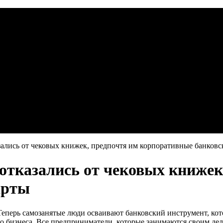
ались от чековых книжек, предпочтя им корпоративные банковс
отказались от чековых книжек
арты
еперь самозанятые люди осваивают банковский инструмент, кот
ого бизнеса. Все предприниматели, которые занимаются своим д