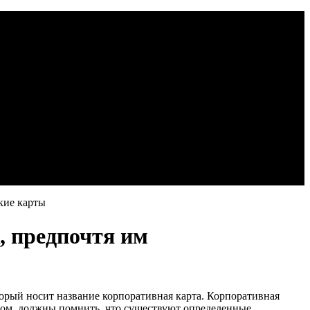
кие карты
, предпочтя им
орый носит название корпоративная карта. Корпоративная
елом, должны помнить, что существуют определенные