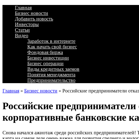
Главная
Бизнес новости
Добавить новость
Инвесторы
Статьи
Видео
Заработок в интернете
Как начать свой бизнес
Фондовая биржа
Бизнес инвестиции
Бизнес операции
Виды кредитных заемов
Понятия менеджмента
Предпринимательство
Главная
»
Бизнес новости
»
Российские предприниматели отказ
Российские предприниматели 
корпоративные банковские к
Снова начался ажиотаж среди российских предпринимателей! Т
карта на самом деле очень важна для развития среднего и мал