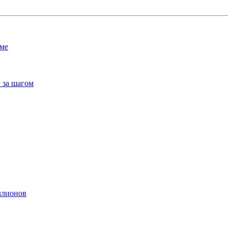
мме
 за шагом
ллионов