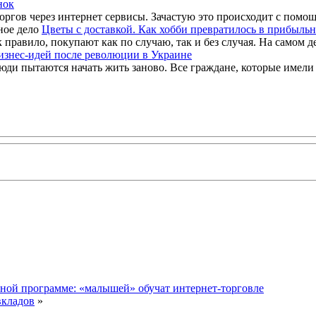
нок
оргов через интернет сервисы. Зачастую это происходит с помощ
Цветы с доставкой. Как хобби превратилось в прибыльн
правило, покупают как по случаю, так и без случая. На самом де
изнес-идей после революции в Украине
и пытаются начать жить заново. Все граждане, которые имели св
ной программе: «малышей» обучат интернет-торговле
вкладов
»