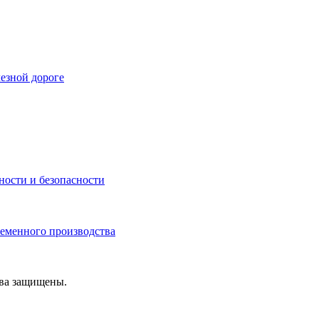
езной дороге
ности и безопасности
ременного производства
ава защищены.