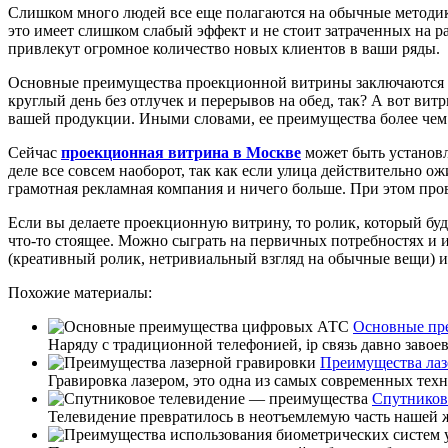
Слишком много людей все еще полагаются на обычные методик
это имеет слишком слабый эффект и не стоит затраченных на р
привлекут огромное количество новых клиентов в ваши ряды.
Основные преимущества проекционной витрины заключаются в то
круглый день без отлучек и перерывов на обед, так? А вот вит
вашей продукции. Иными словами, ее преимущества более чем о
Сейчас
проекционная витрина в Москве
может быть установле
деле все совсем наоборот, так как если улица действительно 
грамотная рекламная компания и ничего больше. При этом пр
Если вы делаете проекционную витрину, то ролик, который буд
что-то стоящее. Можно сыграть на первичных потребностях и 
(креативный ролик, нетривиальный взгляд на обычные вещи) и 
Похожие материалы:
Основные пр
Наряду с традиционной телефонией, ip связь давно заво
Преимущества лаз
Гравировка лазером, это одна из самых современных техн
Спутников
Телевидение превратилось в неотъемлемую часть нашей ж