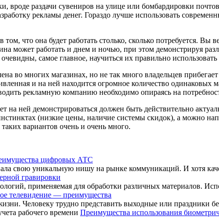
и, вроде раздачи сувениров на улице или бомбардировки почто
азработку рекламы денег. Гораздо лучше использовать современн
м, что она будет работать столько, сколько потребуется. Вы ве
рина может работать и днем и ночью, при этом демонстрируя раз
чевидны, самое главное, научиться их правильно использовать 
на во многих магазинах, но не так много владельцев прибегает к
оживленная и на ней находится огромное количество одинаковых 
оводить рекламную компанию необходимо опираясь на потребнос
ет на ней демонстрироваться должен быть действительно актуал
инстинктах (низкие цены, наличие системы скидок), а можно н
таких вариантов очень и очень много.
еимущества цифровых АТС
евала свою уникальную нишу на рынке коммуникаций. И хотя каче
ерной гравировки
ологий, применяемая для обработки различных материалов. Испол
ое телевидение — преимущества
изни. Человеку трудно представить выходные или праздники без
Преимущества использования биометриче