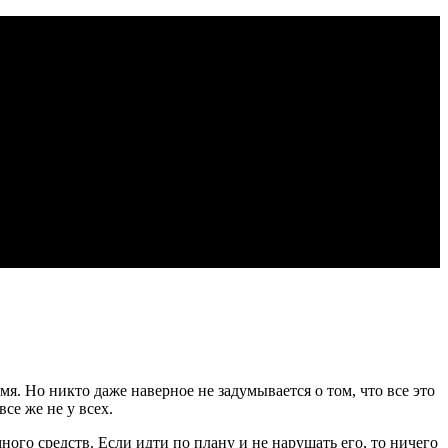
я. Но никто даже наверное не задумывается о том, что все это
се же не у всех.
ного средств. Если идти по плану и не нарушать его, то ничего