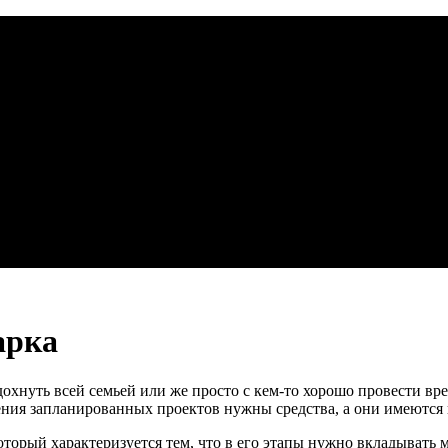
арка
охнуть всей семьей или же просто с кем-то хорошо провести врем
ния запланированных проектов нужны средства, а они имеются в
торый характеризуется тем, что в его этапы нужно вкладывать м