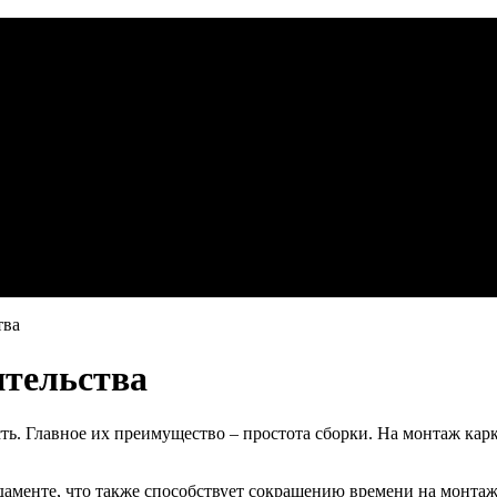
тва
ительства
ь. Главное их преимущество – простота сборки. На монтаж карк
ндаменте, что также способствует сокращению времени на монта