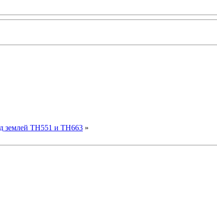
од землей TH551 и TH663
»