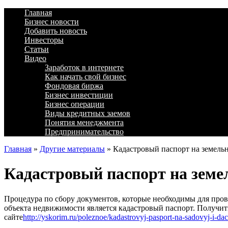
Главная
Бизнес новости
Добавить новость
Инвесторы
Статьи
Видео
Заработок в интернете
Как начать свой бизнес
Фондовая биржа
Бизнес инвестиции
Бизнес операции
Виды кредитных заемов
Понятия менеджмента
Предпринимательство
Главная
»
Другие материалы
»
Кадастровый паспорт на земель
Кадастровый паспорт на земе
Процедура по сбору документов, которые необходимы для пров
объекта недвижимости является кадастровый паспорт. Получит
сайте
http://yskorim.ru/poleznoe/kadastrovyj-pasport-na-sadovyj-i-d