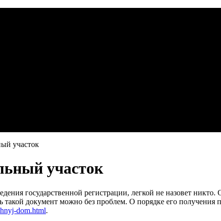
ный участок
льный участок
едения государственной регистрации, легкой не назовет никто
ь такой документ можно без проблем. О порядке его получения 
achnyj-dom.html
.