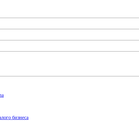
па
алого бизнеса