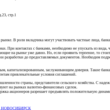
23, стр.1
ынке. В роли вкладчика могут участвовать частные лица, банк
ки. При контактах с банками, необходимо не упускать из вида, 
ющие на рынке уже давно. Но, если проявить терпение, то стои
сии разработки до предоставляемых документов. Необходим подр
жным, капитализированным, заслуживающим доверия. Такие банк
ентам привлекательные условия соглашений.
шленности страны, представители сельского хозяйства. C наде
твуют на рынках валютно-финансовых сделок.
ержка акционеров разрешает предъявлять положительную динами
. НОВОСИБИРСК