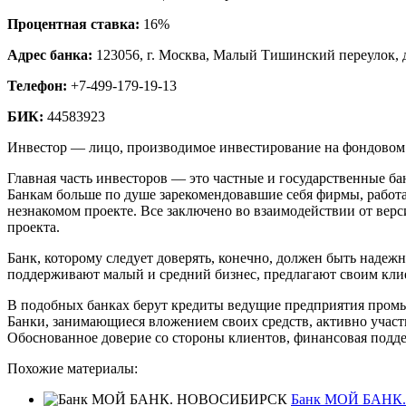
Процентная ставка:
16%
Адрес банка:
123056, г. Москва, Малый Тишинский переулок, д.
Телефон:
+7-499-179-19-13
БИК:
44583923
Инвестор — лицо, производимое инвестирование на фондовом р
Главная часть инвесторов — это частные и государственные бан
Банкам больше по душе зарекомендовавшие себя фирмы, работа
незнакомом проекте. Все заключено во взаимодействии от вер
проекта.
Банк, которому следует доверять, конечно, должен быть наде
поддерживают малый и средний бизнес, предлагают своим кли
В подобных банках берут кредиты ведущие предприятия промы
Банки, занимающиеся вложением своих средств, активно учас
Обоснованное доверие со стороны клиентов, финансовая подд
Похожие материалы:
Банк МОЙ БАНК