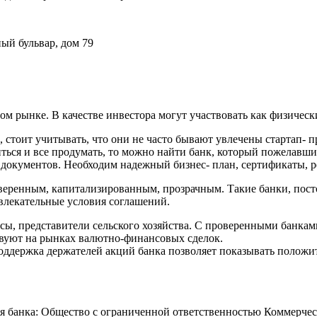
ный бульвар, дом 79
 рынке. В качестве инвестора могут участвовать как физически
и, стоит учитывать, что они не часто бывают увлечены стартап
ться и все продумать, то можно найти банк, который пожелавши
 документов. Необходим надежный бизнес- план, сертификаты, р
роверенным, капитализированным, прозрачным. Такие банки, пос
влекательные условия соглашений.
сы, представители сельского хозяйства. C проверенными банка
твуют на рынках валютно-финансовых сделок.
поддержка держателей акций банка позволяет показывать полож
анка: Общество с ограниченной ответственностью Коммерческ