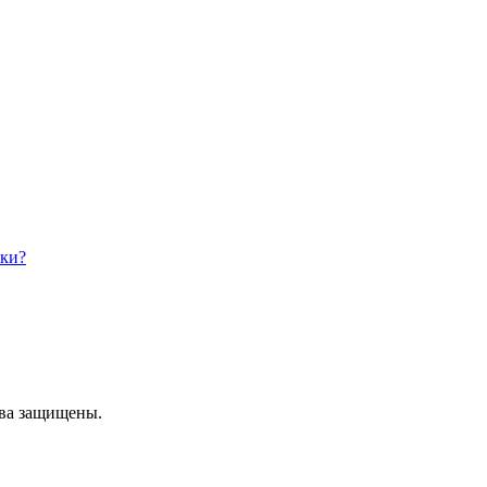
аки?
ава защищены.