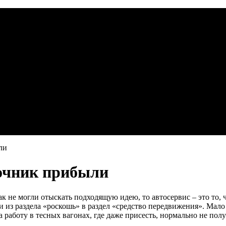
ли
точник прибыли
ак не могли отыскать подходящую идею, то автосервис – это то, 
 из раздела «роскошь» в раздел «средство передвижения». Мало 
 работу в тесных вагонах, где даже присесть, нормально не полу