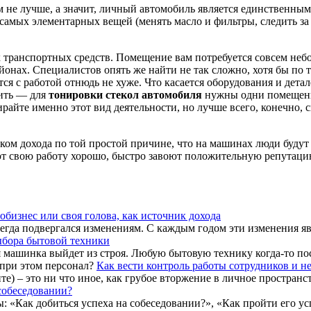
м не лучше, а значит, личный автомобиль является единственн
 самых элементарных вещей (менять масло и фильтры, следить за с
 транспортных средств. Помещение вам потребуется совсем небо
йонах. Специалистов опять же найти не так сложно, хотя бы по
ся с работой отнюдь не хуже. Что касается оборудования и детал
дить — для
тонировки стекол автомобиля
нужны одни помещения
ирайте именно этот вид деятельности, но лучше всего, конечно, 
ком дохода по той простой причине, что на машинах люди будут 
т свою работу хорошо, быстро завоют положительную репутацию, 
бизнес или своя голова, как источник дохода
сегда подвергался изменениям. С каждым годом эти изменения я
бора бытовой техники
я машинка выйдет из строя. Любую бытовую технику когда-то пост
Как вести контроль работы сотрудников и не
те) – это ни что иное, как грубое вторжение в личное пространс
собеседовании?
 «Как добиться успеха на собеседовании?», «Как пройти его усп