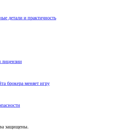
ные детали и практичность
я лицензии
йта брокера меняет игру
зопасности
ава защищены.