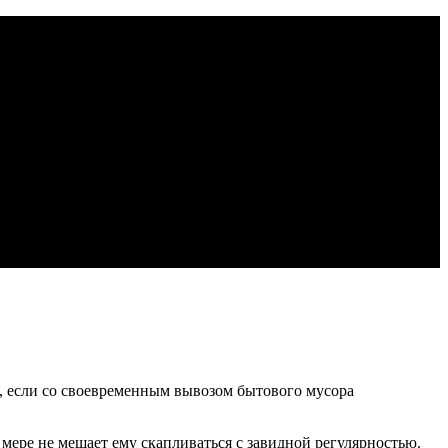
о, если со своевременным вывозом бытового мусора
мере не мешает ему скапливаться с завидной регулярностью.