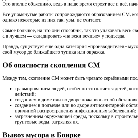
Это вполне объяснимо, ведь в наше время строят все и всё, н
Все упомянутые работы сопровождаются образованием СМ, кот
однако некоторые из них так, увы, не считают.
Самое большое, на что они способны, так это упаковать весь 
а в лучшем — складировать «на веки вечные» у подъезда.
Правда, существует ещё одна категория «производителей» мусо
свой мусор до ближайшего тупика или овражка.
Об опасности скопления СМ
Между тем, скопление СМ может быть чревато серьёзными пос
травмированием людей, особенно это касается детей, кот
действий;
созданием в доме или во дворе пожароопасной обстановки
созданием в подъезде или во дворе антисанитарной обста
причиной распространения инфекционных заболеваний;
загрязнением окружающей среды, поскольку в строительно
грунтовые воды, загрязняя их.
Вывоз мусора в Боярке