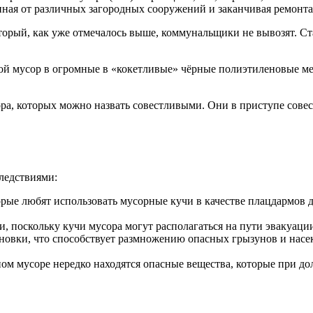
ачиная от различных загородных сооружений и заканчивая ремонт
орый, как уже отмечалось выше, коммунальщики не вывозят. Ст
свой мусор в огромные в «кокетливые» чёрные полиэтиленовые м
ра, которых можно назвать совестливыми. Они в приступе совес
ледствиями:
орые любят использовать мусорные кучи в качестве плацдармов д
, поскольку кучи мусора могут располагаться на пути эвакуаци
новки, что способствует размножению опасных грызунов и насек
м мусоре нередко находятся опасные вещества, которые при дол