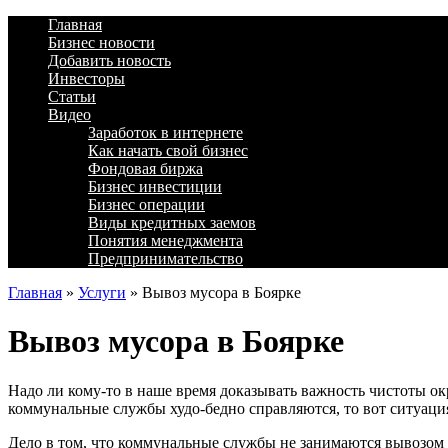
Главная
Бизнес новости
Добавить новость
Инвесторы
Статьи
Видео
Заработок в интернете
Как начать свой бизнес
Фондовая биржа
Бизнес инвестиции
Бизнес операции
Виды кредитных заемов
Понятия менеджмента
Предпринимательство
Главная
»
Услуги
»
Вывоз мусора в Боярке
Вывоз мусора в Боярке
Надо ли кому-то в наше время доказывать важность чистоты ок
коммунальные службы худо-бедно справляются, то вот ситуация
Дело в том, что коммунальные службы не занимаются вывозом с