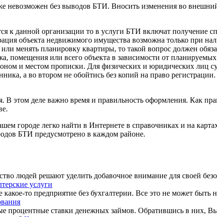
оже невозможен без выводов БТИ. Вносить изменения во внешний
ся к данной организации то в услуги БТИ включат получение сп
рация объекта недвижимого имущества возможна только при нал
 или менять планировку квартиры, то такой вопрос должен обяза
жа, помещения или всего объекта в зависимости от планируемых
айоном и местом прописки. Для физических и юридических лиц 
нника, а во втором не обойтись без копий на право регистраци
. В этом деле важно время и правильность оформления. Как прав
ве.
шем городе легко найти в Интернете в справочниках и на картах
ородов БТИ предусмотрено в каждом районе.
тво людей решают уделить добавочное внимание для своей безоп
лтерские услуги
е какое-то предприятие без бухгалтерии. Все это не может быть 
ования
е процентные ставки денежных займов. Обратившись в них, Вы