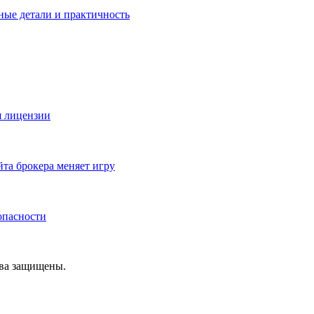
ные детали и практичность
я лицензии
йта брокера меняет игру
зопасности
ава защищены.