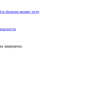
йта брокера меняет игру
зопасности
ава защищены.