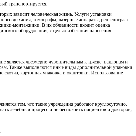
орый транспортируется.
торых зависит человеческая жизнь. Услуги установки
учного дыхания, томографы, лазерные аппараты, ренгенограф
ажники-монтажники. В их обязанности входит оценка
инского оборудования, с целью избегания нанесения
ие является чрезмерно чувствительным к тряске, наклонам и
арам. Также выполняются иные виды дополнительной упаковки
е скотча, картонная упаковка и окантовки. Использование
жняется тем, что такие учреждения работают круглосуточно,
шать лечебный процесс и не беспокоить пациентов и докторов,
,