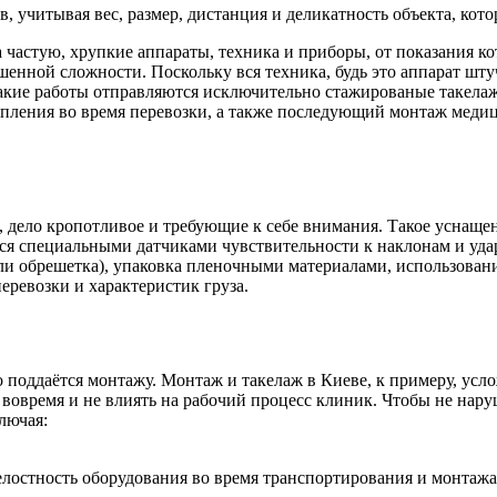
, учитывая вес, размер, дистанция и деликатность объекта, кот
частую, хрупкие аппараты, техника и приборы, от показания ко
шенной сложности. Поскольку вся техника, будь это аппарат шт
 такие работы отправляются исключительно стажированые такел
епления во время перевозки, а также последующий монтаж медиц
 дело кропотливое и требующие к себе внимания. Такое уснащен
ся специальными датчиками чувствительности к наклонам и уд
ли обрешетка), упаковка пленочными материалами, использовани
еревозки и характеристик груза.
 поддаётся монтажу. Монтаж и такелаж в Киеве, к примеру, усло
вовремя и не влиять на рабочий процесс клиник. Чтобы не нару
лючая:
целостность оборудования во время транспортирования и монтажа