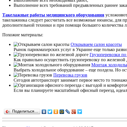
Выполнение всех необходимых работ,
Выполнение всех требований предъявленных раннее зак
Такелажные работы медицинского оборудования
усложняютс
такелажника следует рассчитать все возможные нюансы, для п
дополнительной техники и при помощи большего количества л
Похожие материалы:
Открываем салон красоты
Рынок парикмахерских услуг в Украине еще только развива
Грузоперевозки по
Как правильно осуществить грузоперевозку по железной д
Монтаж холодиль
Выбрать холодильное оборудование – еще полдела. Но ос
Перевозка грузов
Сегодня автотранспорт занимает первое место то тоннажн
Если вы планируете масштабный офисный переезд, идеаль
Поделиться…