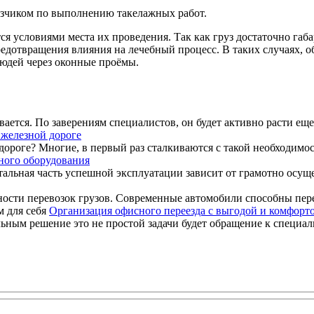
азчиком по выполнению такелажных работ.
я условиями места их проведения. Так как груз достаточно габа
редотвращения влияния на лечебный процесс. В таких случаях, 
юдей через оконные проёмы.
ется. По заверениям специалистов, он будет активно расти еще в 
 железной дороге
ороге? Многие, в первый раз сталкиваются с такой необходимость
ного оборудования
тальная часть успешной эксплуатации зависит от грамотно осуще
ости перевозок грузов. Современные автомобили способны перев
Организация офисного переезда с выгодой и комфорто
ным решение это не простой задачи будет обращение к специалис