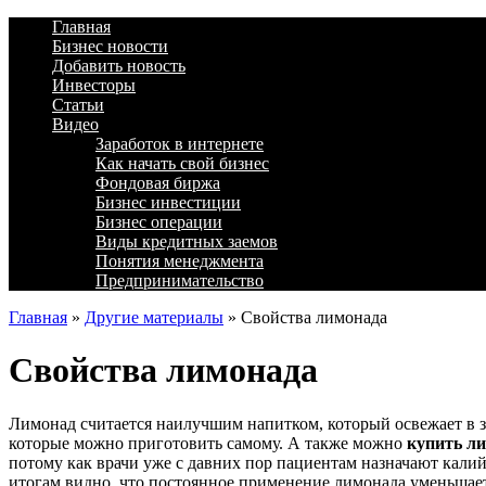
Главная
Бизнес новости
Добавить новость
Инвесторы
Статьи
Видео
Заработок в интернете
Как начать свой бизнес
Фондовая биржа
Бизнес инвестиции
Бизнес операции
Виды кредитных заемов
Понятия менеджмента
Предпринимательство
Главная
»
Другие материалы
»
Свойства лимонада
Свойства лимонада
Лимонад считается наилучшим напитком, который освежает в зн
которые можно приготовить самому. А также можно
купить л
потому как врачи уже с давних пор пациентам назначают калий
итогам видно, что постоянное применение лимонада уменьшает