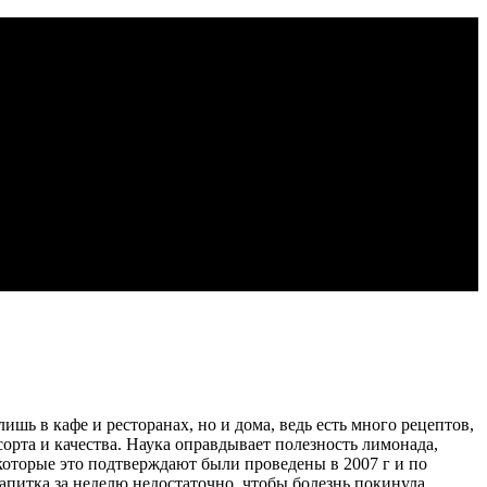
ь в кафе и ресторанах, но и дома, ведь есть много рецептов,
орта и качества. Наука оправдывает полезность лимонада,
которые это подтверждают были проведены в 2007 г и по
апитка за неделю недостаточно, чтобы болезнь покинула