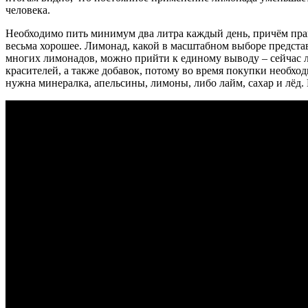
человека.
Необходимо пить минимум два литра каждый день, причём пра
весьма хорошее. Лимонад, какой в масштабном выборе представ
многих лимонадов, можно прийти к единому выводу – сейчас 
красителей, а также добавок, потому во время покупки необхо
нужна минералка, апельсины, лимоны, либо лайм, сахар и лёд