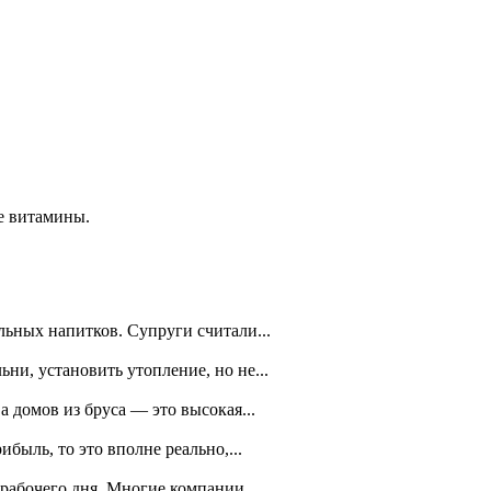
се витамины.
ьных напитков. Супруги считали...
ни, установить утопление, но не...
домов из бруса — это высокая...
быль, то это вполне реально,...
рабочего дня. Многие компании,...