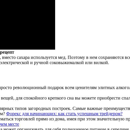
 рецепт
, вместо сахара используется мед. Поэтому в нем сохраняются в
 электрической и ручной соковыжималкой или вилкой.
 просто революционный подарок всем ценителям элитных алкогол
вещей, для спокойного крепкого сна вы можете приобрести спаль
лярных типов загородных построек. Самые важные преимущества 
Форекс для начинающих: как стать успешным трейдером?
аться торговлей прямо из дома, имея при этом значительную при
чем месте
да может организовать для себя полноценное питание в середине 