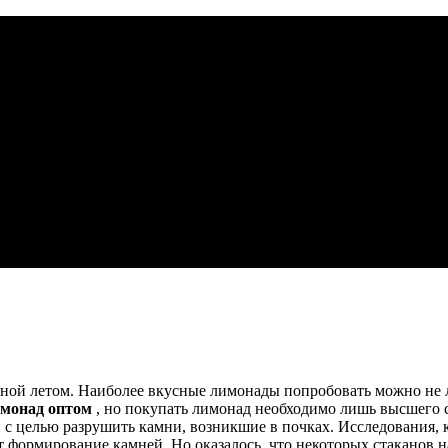
ой летом. Наиболее вкусные лимонады попробовать можно не лиш
имонад оптом
, но покупать лимонад необходимо лишь высшего с
 с целью разрушить камни, возникшие в почках. Исследования, 
 формирование камней. Но оказалось, что некоторых стаканов н