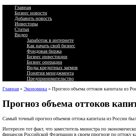
Главная
Бизнес новости
Добавить новость
Инвесторы
Статьи
Видео
Заработок в интернете
Как начать свой бизнес
Фондовая биржа
Бизнес инвестиции
Бизнес операции
Виды кредитных заемов
Понятия менеджмента
Предпринимательство
Главная
»
Экономика
»
Прогноз объема оттоков капитала из Ро
Прогноз объема оттоков капит
Самый точный прогноз объемов оттока капитала из России бы
Интересен тот факт, что заместитель министра по экономическ
финансов Российской Федерации в своем прогнозе по оттоку к