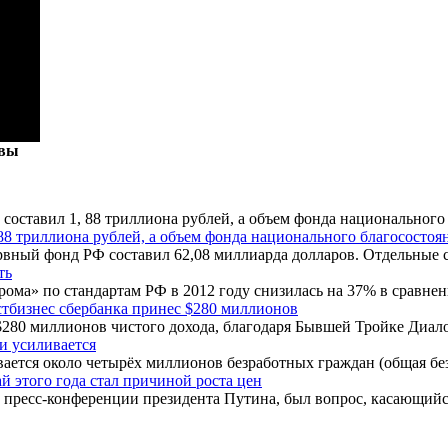
ивы
88 триллиона рублей, а объем фонда национального благосостоян
ый фонд РФ составил 62,08 миллиарда долларов. Отдельные сче
ть
ома» по стандартам РФ в 2012 году снизилась на 37% в сравнени
тбизнес сбербанка принес $280 миллионов
80 миллионов чистого дохода, благодаря Бывшей Тройке Диалог
и усиливается
ается около четырёх миллионов безработных граждан (общая безр
й этого года стал причиной роста цен
пресс-конференции президента Путина, был вопрос, касающийся