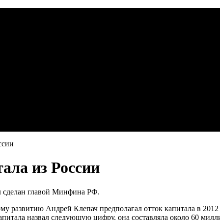
ссии
ала из России
л сделан главой Минфина РФ.
ому развитию Андрей Клепач предполагал отток капитала в 2012 
апитала назвал следующую цифру, она составляла около 60 мил