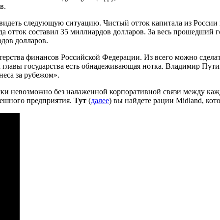
в.
видеть следующую ситуацию. Чистый отток капитала из России п
да отток составил 35 миллиардов долларов. За весь прошедший го
рдов долларов.
ерства финансов Российской Федерации. Из всего можно сделат
х главы государства есть обнадеживающая нотка. Владимир Путин
неса за рубежом».
ски невозможно без налаженной корпоративной связи между каж
спешного предприятия.
Тут
(
далее
) вы найдете рации Midland, ко