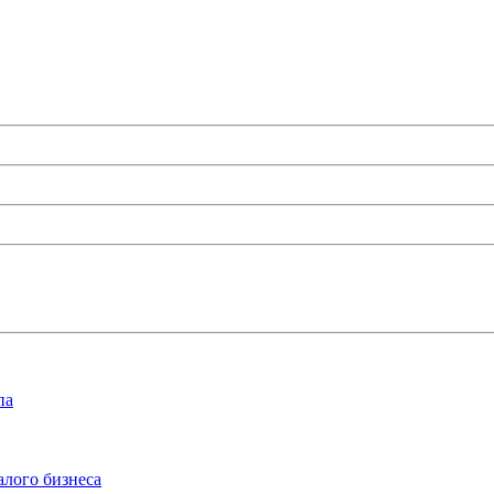
па
алого бизнеса