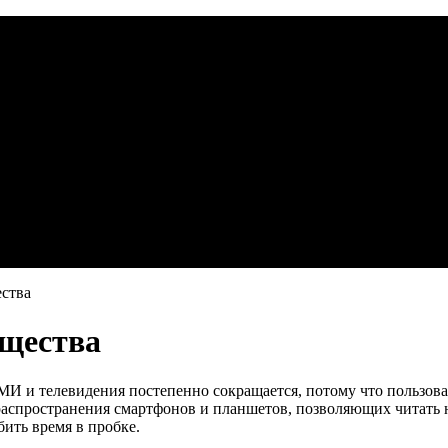
ства
щества
И и телевидения постепенно сокращается, потому что пользов
распространения смартфонов и планшетов, позволяющих читать н
бить время в пробке.