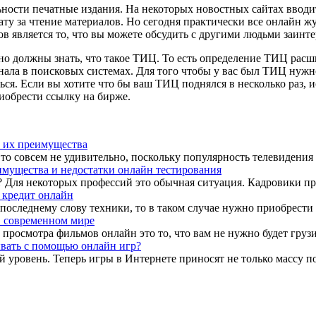
ости печатные издания. На некоторых новостных сайтах вводится
лату за чтение материалов. Но сегодня практически все онлайн 
является то, что вы можете обсудить с другими людьми заинте
ьно должны знать, что такое ТИЦ. То есть определение ТИЦ рас
ала в поисковых системах. Для того чтобы у вас был ТИЦ нужно
ться. Если вы хотите что бы ваш ТИЦ поднялся в несколько раз,
иобрести ссылку на бирже.
 их преимущества
о совсем не удивительно, поскольку популярность телевидения с
мущества и недостатки онлайн тестирования
ля некоторых профессий это обычная ситуация. Кадровики пров
в кредит онлайн
последнему слову техники, то в таком случае нужно приобрести
 современном мире
росмотра фильмов онлайн это то, что вам не нужно будет грузит
ывать с помощью онлайн игр?
уровень. Теперь игры в Интернете приносят не только массу по