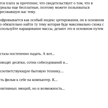
 плата за прочтение, что свидетельствует о том, что в
журналы еще бесплатные, поэтому можете пользоваться
ресовавшую вас тему.
шифровывается как особый индекс цитирования, он в основном
 обязательно найти ту тему которая буде максимально схожа с
 используйте наращивание массы, делают это в основном путем
тала постепенно падать. А вот...
одят десятки, сотни собеседований и...
 соответствующую бытовую технику....
ь фильм к себе на компьютер. К...
зитивных эмоций, но и возможность...