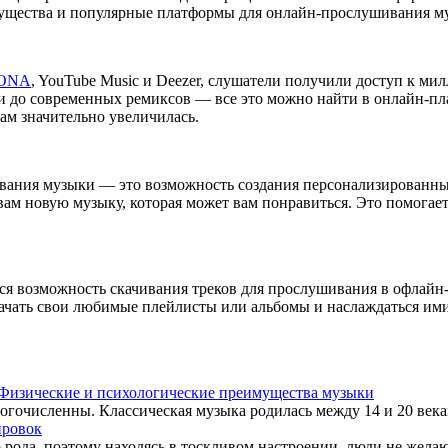
мущества и популярные платформы для онлайн-прослушивания м
ONA
, YouTube Music и Deezer, слушатели получили доступ к ми
и до современных ремиксов — все это можно найти в онлайн-пл
ам значительно увеличилась.
вания музыки — это возможность создания персонализированны
м новую музыку, которая может вам понравиться. Это помогает 
я возможность скачивания треков для прослушивания в офлайн-
скачать свои любимые плейлисты или альбомы и наслаждаться ими
Физические и психологические преимущества музыки
очисленны. Классическая музыка родилась между 14 и 20 веками
ировок
ода, поэтому находясь в тоскливом настроении, люди не желают 