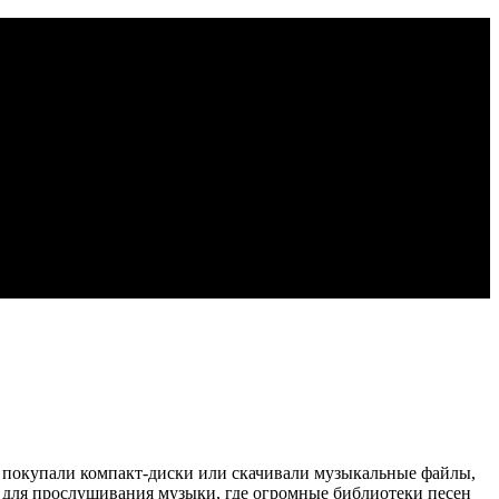
 покупали компакт-диски или скачивали музыкальные файлы,
 для прослушивания музыки, где огромные библиотеки песен