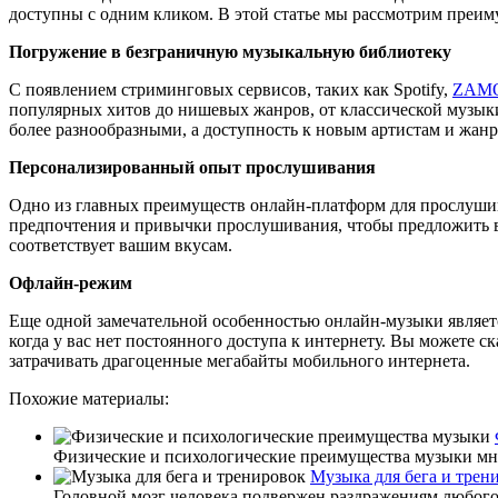
доступны с одним кликом. В этой статье мы рассмотрим преи
Погружение в безграничную музыкальную библиотеку
С появлением стриминговых сервисов, таких как Spotify,
ZAM
популярных хитов до нишевых жанров, от классической музык
более разнообразными, а доступность к новым артистам и жанр
Персонализированный опыт прослушивания
Одно из главных преимуществ онлайн-платформ для прослуши
предпочтения и привычки прослушивания, чтобы предложить ва
соответствует вашим вкусам.
Офлайн-режим
Еще одной замечательной особенностью онлайн-музыки являетс
когда у вас нет постоянного доступа к интернету. Вы можете 
затрачивать драгоценные мегабайты мобильного интернета.
Похожие материалы:
Физические и психологические преимущества музыки мног
Музыка для бега и трен
Головной мозг человека подвержен раздражениям любого р