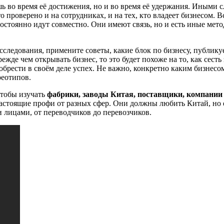
шь во время её достижения, но и во время её удержания. Иными 
о проверено и на сотрудниках, и на тех, кто владеет бизнесом.
постоянно идут совместно. Они имеют связь, но и есть иные мет
сследования, примените советы, какие блок по бизнесу, публику
де чем открывать бизнес, то это будет похоже на то, как сесть з
обрести в своём деле успех. Не важно, конкретно каким бизнесом
реотипов.
чтобы изучать
фабрики, заводы Китая, поставщики, компани
астоящие профи от разных сфер. Они должны любить Китай, но 
 лицами, от переводчиков до перевозчиков.