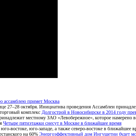
ю ассамблею примет Москва
лице 27–28 октября. Инициатива проведения Ассамблеи принадле
Долгострой в Новосибирске в 2014 году пре
ринадлежит местному ЗАО «Левобережное», которое намерено во
Четыре пятиэтажки снесут в Москве в ближайшее время
го-востоке, юго-западе, а также северо-востоке в ближайшее вр
Энергоэффективный дом Ингушетии будет мо