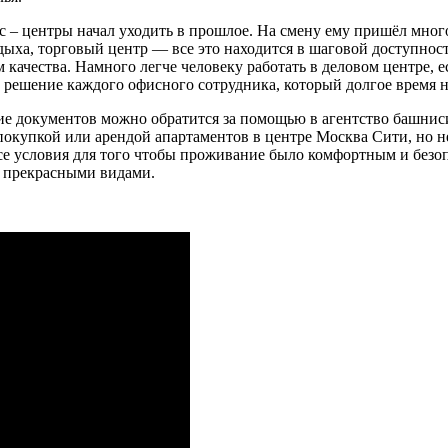
с – центры начал уходить в прошлое. На смену ему пришёл мно
тдыха, торговый центр — все это находится в шаговой доступно
качества. Намного легче человеку работать в деловом центре, е
 решение каждого офисного сотрудника, который долгое время н
ие документов можно обратится за помощью в агентство башниси
 покупкой или арендой апартаментов в центре Москва Сити, но 
все условия для того чтобы проживание было комфортным и без
я прекрасными видами.