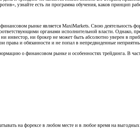
ротив», узнайте есть ли программа обучения, каков принцип раб
инансовом рынке является MaxiMarkets. Свою деятельность фор
 соответствующими органами исполнительной власти. Однако, пр
 ни инвестор, ни брокер не может быть абсолютно уверен в при
вои права и обязанности и не попал в непредвиденные неприятны
ормацию о финансовом рынке и особенностях трейдинга. В част
батывать на форексе в любом месте и в любое время на выгодны