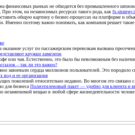
 на финансовых рынках не обходится без промышленного шпиона
При этом, на независимых ресурсах такого рода, как
fx-strategy.
оставить общую картину о бизнес-процессах на платформе и объя
 Именно поэтому важно понимать, как компания решает такие во
ве
оказание услуг по пассажирским перевозкам вызвана пресечени
редставляют кружки хамелеон
офе или чая. Естественно, это было бы невозможным без наличия
ссылок – так ли это важно?
вно завоевали сердца миллионов пользователей. Это породило св
х вод и ее организация
щих поколений относительно недавно. Во многом это связано с 
Полиэтиленовый пакет — удобно для клиента и в
 незаменимой вещью в любой сфере жизнедеятельности человека.