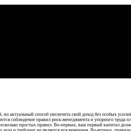
 но актуальный способ увеличить свой доход без особых усилий
ются соблюдение правил риск-менеджмента и упорного труда п
есколько простых правил. Во-первых, ваш первый капитал долже
 дела и трейдинг не является исключением. Во-вторых, правил