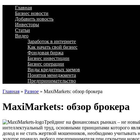
Главная
Бизнес новости
Добавить новость
Инвесторы
Статьи
Видео
Заработок в интернете
Как начать свой бизнес
Фондовая биржа
Бизнес инвестиции
Бизнес операции
Виды кредитных заемов
Понятия менеджмента
Предпринимательство
Главная
»
Разное
»
MaxiMarkets: обзор брокера
MaxiMarkets: обзор брокера
Трейдинг на финансовых рынках – не новый,
интеллектуальный труд, основными принципами которого явля
доход и не стать жертвой мошенников, необходимо учитывать н
золотое правило любого предпринимателя при открытии нового