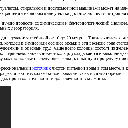
, туалетом, стиральной и посудомоечной машинами может на мак
ва растений на любом виде участка достаточно шести литров на 
, нужно провести ее химический и бактериологический анализы
ьных лабораториях.
дцы делаются глубиной от 10 до 20 метров. Также считается, чт
 колодец в зимнее или осеннее время: в эти времена года степен
 трудоемкий и опасный труд. Чаще всего колодцы состоят из желе
в. Первоначальное основное кольцо укладывается в выкопанную 
рху можно положить следующее кольцо, и данную процедуру повт
рофессиональный
источник
чистой питьевой воды в том месте, в 
ра различают несколько видов скважин: самые миниатюрные — до
оды, производительности и долговечности скважины.