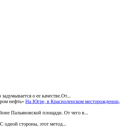
адумывается о ее качестве.От...
На Югре, в Красноленском месторождении,
оне Пальяновской площади. От чего в...
С одной стороны, этот метод...