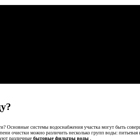
ду?
сти? Основные системы водоснабжения участка могут быть сове
епени очистки можно различить несколько групп воды: питьевая 
ьзуют различные
бытовые фильтры воды
.