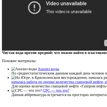
Чистая вода против вредной: что можно найти в пластиков
Похожие материалы:
Анализ воды
По среднестатистическим данным каждый день человек исп
началась работа по оценке количества сланцевой нефти, 
Для оценки количества сланцевой нефти «Газпром нефть»
CPC — что это?
Данная аббревиатура встречается на просторах интернета д