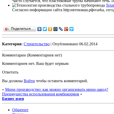
Часто случается, что пластиковые трубы начинают течь. П
Техн
Согласно информации сайта http:ивтекмаш.рфsvarka, сего
Поделиться…
Категория
:
Строительство
| Опубликовано 06.02.2014
Комментарии (Комментариев нет)
Комментариев нет. Ваш будет первым
Ответить
Вы должны
Войти
чтобы оставить комментарий.
«
Мини производство: как можно организовать мини-завод?
Преимущества использования комбикормов
»
Бизнес идеи
Общепит