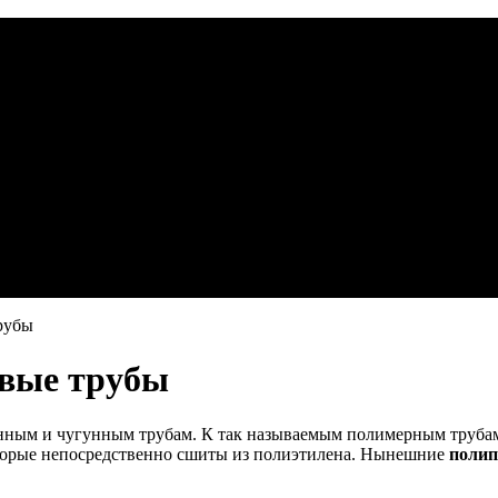
рубы
вые трубы
нным и чугунным трубам. К так называемым полимерным трубам
торые непосредственно сшиты из полиэтилена. Нынешние
полип