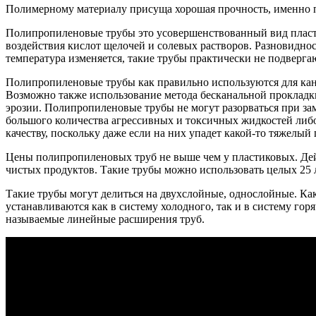
Полимерному материалу присуща хорошая прочность, именно по
Полипропиленовые трубы это усовершенствованный вид пласти
воздействия кислот щелочей и солевых растворов. Разновидн
температура изменяется, такие трубы практически не подверг
Полипропиленовые трубы как правильно используются для ка
Возможно также использование метода бесканальной прокладки
эрозии. Полипропиленовые трубы не могут разорваться при з
большого количества агрессивных и токсичных жидкостей либ
качеству, поскольку даже если на них упадет какой-то тяжелый 
Цены полипропиленовых труб не выше чем у пластиковых. Дейс
чистых продуктов. Такие трубы можно использовать целых 25 ле
Такие трубы могут делиться на двухслойные, однослойные. Ка
устанавливаются как в систему холодного, так и в систему г
называемые линейные расширения труб.