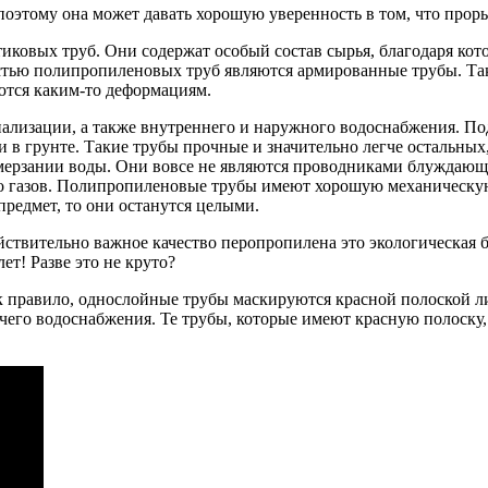
этому она может давать хорошую уверенность в том, что проры
ковых труб. Они содержат особый состав сырья, благодаря кот
остью полипропиленовых труб являются армированные трубы. Та
аются каким-то деформациям.
нализации, а также внутреннего и наружного водоснабжения. 
 в грунте. Такие трубы прочные и значительно легче остальных
амерзании воды. Они вовсе не являются проводниками блуждающ
о газов. Полипропиленовые трубы имеют хорошую механическую
предмет, то они останутся целыми.
твительно важное качество перопропилена это экологическая б
т! Разве это не круто?
к правило, однослойные трубы маскируются красной полоской л
орячего водоснабжения. Те трубы, которые имеют красную полос