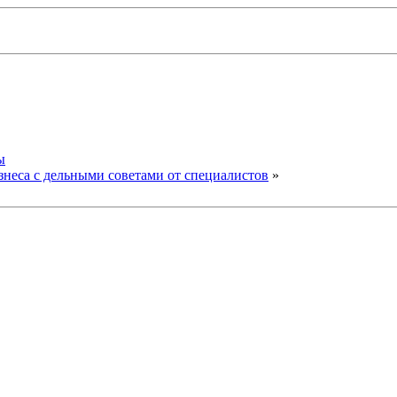
ы
знеса с дельными советами от специалистов
»