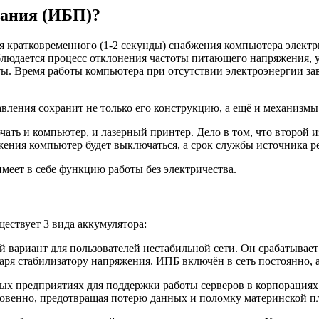
тания (ИБП)?
я кратковременного (1-2 секунды) снабжения компьютера электри
блюдается процесс отклонения частоты питающего напряжения, 
ты. Время работы компьютера при отсутствии электроэнергии за
вления сохранит не только его конструкцию, а ещё и механизмы,
ать и компьютер, и лазерный принтер. Дело в том, что второй и
жения компьютер будет выключаться, а срок службы источника ре
меет в себе функцию работы без электричества.
ествует 3 вида аккумулятора:
вариант для пользователей нестабильной сети. Он срабатывает
аря стабилизатору напряжения. ИПБ включён в сеть постоянно, 
ных предприятиях для поддержки работы серверов в корпорациях.
новенно, предотвращая потерю данных и поломку материнской п