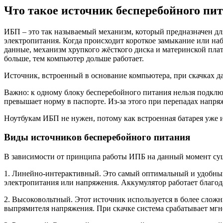
Что такое источник бесперебойного пи
ИБП – это так называемый механизм, который предназначен дл
электропитания. Когда происходит короткое замыкание или на
данные, механизм хрупкого жёсткого диска и материнской пла
больше, тем компьютер дольше работает.
Источник, встроенный в основание компьютера, при скачках да
Важно: к одному блоку бесперебойного питания нельзя подключ
превышает норму в паспорте. Из-за этого при перепадах напря
Ноутбукам ИБП не нужен, потому как встроенная батарея уже и
Виды источников бесперебойного питания
В зависимости от принципа работы ИПБ на данный момент сущ
1. Линейно-интерактивный. Это самый оптимальный и удобный 
электропитания или напряжения. Аккумулятор работает благод
2. Высоковольтный. Этот источник используется в более слож
выпрямителя напряжения. При скачке система срабатывает мг