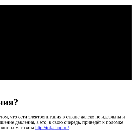
ния?
том, что сети электропитания в стране далеко не идеальны и
ение давления, а это, в свою очередь, приведёт к поломке
иалисты магазина
http://tok-shop.ru/
.