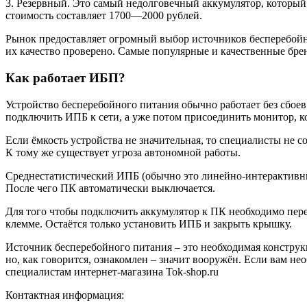
3. Резервный. Это самый недолговечный аккумулятор, который
стоимость составляет 1700—2000 рублей.
Рынок предоставляет огромный выбор источников бесперебойн
их качество проверено. Самые популярные и качественные бре
Как работает ИБП?
Устройство бесперебойного питания обычно работает без сбое
подключить ИПБ к сети, а уже потом присоединить монитор, к
Если ёмкость устройства не значительная, то специалисты не 
К тому же существует угроза автономной работы.
Среднестатистический ИПБ (обычно это линейно-интерактивны
После чего ПК автоматически выключается.
Для того чтобы подключить аккумулятор к ПК необходимо пере
клемме. Остаётся только установить ИПБ и закрыть крышку.
Источник бесперебойного питания – это необходимая конструкц
но, как говорится, ознакомлен – значит вооружён. Если вам н
специалистам интернет-магазина Tok-shop.ru
Контактная информация: