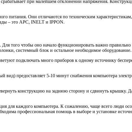
 срабатывает при малейшем отклонении напряжения. Конструкци
ого питания. Они отличаются по техническим характеристикам,
нды – это APC, INELT и IPPON.
в. Для того чтобы оно начало функционировать важно правильно
олонки, системный блок и остальное необходимое оборудование.
советуют подключать много приборов к одному источнику беспере
й вид) предоставляет 5-10 минут снабжения компьютера элект
вернуть конструкцию на заднюю сторону и сдвинуть крышку. Да
ия для каждого компьютера. К сожалению, чаще всего люди осоз
еобходима профессиональная помощь в выборе и установке источ