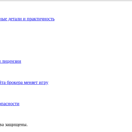
ные детали и практичность
я лицензии
йта брокера меняет игру
зопасности
ава защищены.