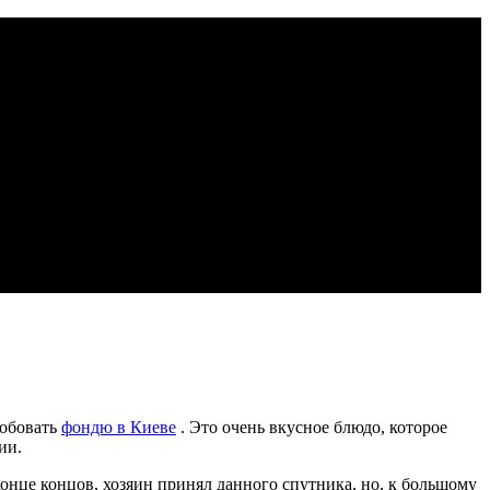
робовать
фондю в Киеве
. Это очень вкусное блюдо, которое
ии.
онце концов, хозяин принял данного спутника, но, к большому