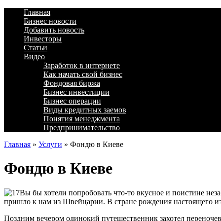
Главная
Бизнес новости
Добавить новость
Инвесторы
Статьи
Видео
Заработок в интернете
Как начать свой бизнес
Фондовая биржа
Бизнес инвестиции
Бизнес операции
Виды кредитных заемов
Понятия менеджмента
Предпринимательство
Главная
»
Услуги
»
Фондю в Киеве
Фондю в Киеве
Вы бы хотели попробовать что-то вкусное и поистине нез
пришло к нам из Швейцарии. В стране рождения настоящего из
Поздним вечером одинокий путешественник захотел переночеват