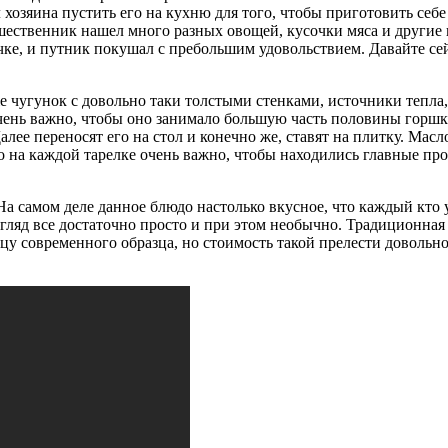
хозяина пустить его на кухню для того, чтобы приготовить себе х
ешественник нашел много разных овощей, кусочки мяса и другие 
чке, и путник покушал с пребольшим удовольствием. Давайте се
чугунок с довольно таки толстыми стенками, источники тепла, 
чень важно, чтобы оно занимало большую часть половины горшка
лее переносят его на стол и конечно же, ставят на плитку. Мас
 на каждой тарелке очень важно, чтобы находились главные пр
а самом деле данное блюдо настолько вкусное, что каждый кто у
взгляд все достаточно просто и при этом необычно. Традиционна
 современного образца, но стоимость такой прелести довольно 