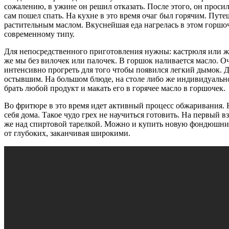
сожалению, в ужине он решил отказать. После этого, он просил 
сам пошел спать. На кухне в это время очаг был горячим. Пут
растительным маслом. Вкуснейшая еда нагрелась в этом горшо
современному типу.
Для непосредственного приготовления нужны: кастрюля или же 
же мы без вилочек или палочек. В горшок наливается масло. О
интенсивно прогреть для того чтобы появился легкий дымок. Да
остывшим. На большом блюде, на столе либо же индивидуально
брать любой продукт и макать его в горячее масло в горшочек.
Во фритюре в это время идет активный процесс обжаривания. Н
себя дома. Такое чудо грех не научиться готовить. На первый 
же над спиртовой тарелкой. Можно и купить новую фондюшницу
от глубоких, заканчивая широкими.