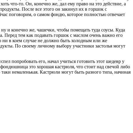
оть что-то. Он, конечно же, дал ему право на это действие, а
продукты. После все этого он закинул их в горшок с
йчас поговорим, о самом фондю, которое полностью отвечает
ну и конечно же, чашечки, чтобы помещать туда соусы. Куда
. Перед тем как подавать горшок с маслом очень важно его
ло ни в коем случае не должно быть холодным или же
одукты. По своему личному выбору участники застолья могут
спел попробовать его, начал учиться готовить этот шедевр у
я фондюшница это хорошая кастрюля, что стоит над свечой либо
таки немаленькая. Кастрюли могут быть разного типа, начиная