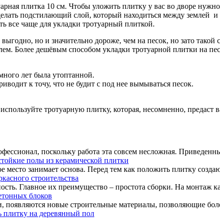
арная плитка 10 см. Чтобы уложить плитку у вас во дворе нужн
делать подстилающий слой, который находиться между землей и 
ть все чаще для укладки тротуарный плиткой.
ыгодно, но и значительно дороже, чем на песок, но зато такой 
м. Более дешёвым способом укладки тротуарной плитки на песок
много лет была утоптанной.
иводит к точу, что не будит с под нее вымываться песок.
используйте тротуарную плитку, которая, несомненно, предаст
офессионал, поскольку работа эта совсем несложная. Приведенны
тойкие полы из керамической плитки
е место занимает основа. Перед тем как положить плитку создаю
ркасного строительства
сть. Главное их преимущество – простота сборки. На монтаж кар
етонных блоков
, появляются новые строительные материалы, позволяющие боле
 плитку на деревянный пол