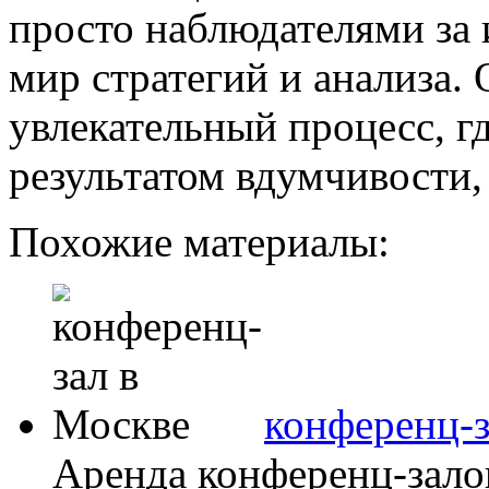
просто наблюдателями за 
мир стратегий и анализа.
увлекательный процесс, гд
результатом вдумчивости, 
Похожие материалы:
конференц-з
Аренда конференц-зало