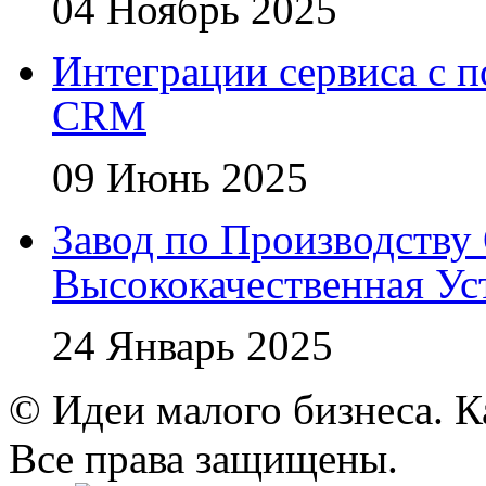
04 Ноябрь 2025
Интеграции сервиса с 
CRM
09 Июнь 2025
Завод по Производству 
Высококачественная Ус
24 Январь 2025
© Идеи малого бизнеса. К
Все права защищены.