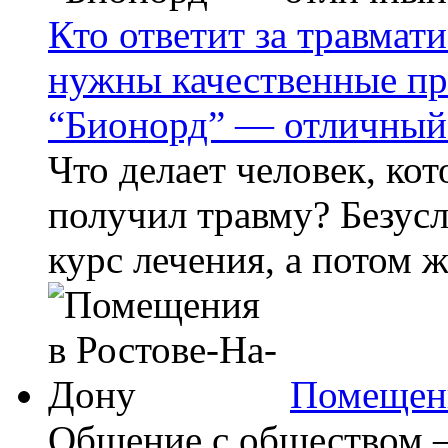
Кто ответит за травмат
нужны качественные пр
“Бионорд” — отличный
Что делает человек, ко
получил травму? Безус
курс лечения, а потом ж
Помещени
Общение с обществом –