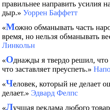
правильнее направить усилия на 
дыр.»
Уоррен Баффетт
М
«
ожно обманывать часть наро
время, но нельзя обманывать ве
Линкольн
О
«
днажды я твердо решил, что 
что заставляет преуспеть.»
Напо
Ч
«
еловек, который не делает 
делает.»
Эдвард Фелпс
Л
«
учшая реклама любого товар