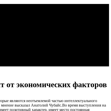
ит от экономических факторов
торые являются неотъемлемой частью интеллектуального
е мнение высказал Анатолий Чубайс.
Во время выступления на
 имеет позитивный характер, имеет место постоянная