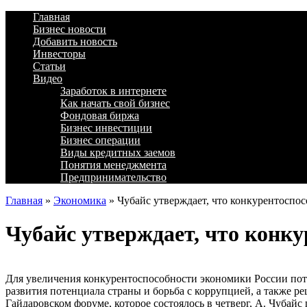
Главная
Бизнес новости
Добавить новость
Инвесторы
Статьи
Видео
Заработок в интернете
Как начать свой бизнес
Фондовая биржа
Бизнес инвестиции
Бизнес операции
Виды кредитных заемов
Понятия менеджмента
Предпринимательство
Главная
»
Экономика
»
Чубайс утверждает, что конкурентоспос
Чубайс утверждает, что конку
Для увеличения конкурентоспособности экономики России пот
развития потенциала страны и борьба с коррупцией, а также р
Гайдаровском форуме, которое состоялось в четверг, А. Чубай