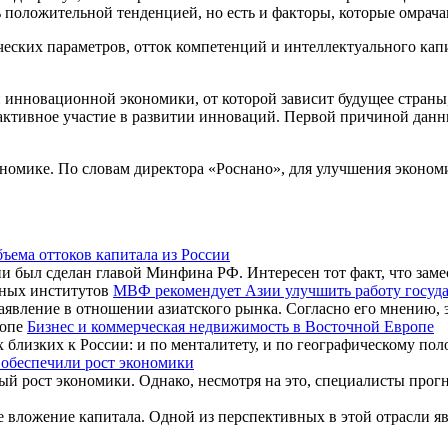
ть положительной тенденцией, но есть и факторы, которые омрача
ских параметров, отток компетенций и интеллектуального капита
ии инновационной экономики, от которой зависит будущее стран
ь активное участие в развитии инноваций. Первой причиной дан
номике. По словам директора «Роснано», для улучшения экономи
ъема оттоков капитала из России
и был сделан главой Минфина РФ. Интересен тот факт, что заме
МВФ рекомендует Азии улучшить работу госуд
вление в отношении азиатского рынка. Согласно его мнению, э
Бизнес и коммерческая недвижимость в Восточной Европе
близких к России: и по менталитету, и по географическому по
обеспечили рост экономики
ый рост экономики. Однако, несмотря на это, специалисты прогн
 вложение капитала. Одной из перспективных в этой отрасли явл