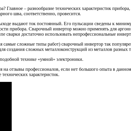
ра? Главное – разнообразие технических характеристик прибора
рного шва, соответственно, провесится.
ходе выдают ток постоянный. Его пульсации сведены к минимум
ности прибора. Сварочный инвертор можно применять для аргонн
пе сварки достаточно использовать непрофессиональные инвер
 самые сложные типы работ) сварочный инвертор так популярен
 для создания сложных металлоконструкций из металлов разных 
в подобной технике «умной» электроники.
я на отзывы профессионалов, если нет большого опыта в данном
ее технических характеристик.