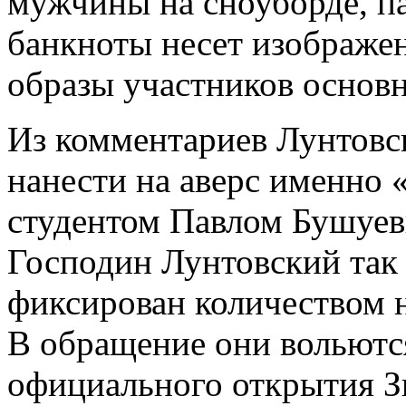
мужчины на сноуборде, па
банкноты несет изображен
образы участников основн
Из комментариев Лунтовск
нанести на аверс именно 
студентом Павлом Бушуевы
Господин Лунтовский так
фиксирован количеством н
В обращение они вольются
официального открытия З