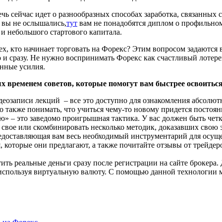
Речь сейчас идет о разнообразных способах заработка, связанны
 вы не ослышались,
тут
вам не понадобятся диплом о профильном
и небольшого стартового капитала.
 тех, кто начинает торговать на Форекс? Этим вопросом задаютс
го и сразу. Не нужно воспринимать Форекс как счастливый лоте
нные усилия.
 временем советов, которые помогут вам быстрее освоиться
еозаписи лекций – все это доступно для ознакомления абсолютн
 также понимать, что учиться чему-то новому придется постоян
» – это заведомо проигрышная тактика. У вас должен быть четки
о свое или скомбинировать несколько методик, доказавших свою 
редоставляющая вам весь необходимый инструментарий для осуще
, которые они предлагают, а также почитайте отзывы от трейдеро
ить реальные деньги сразу после регистрации на сайте брокера.
 используя виртуальную валюту. С помощью данной технологии 