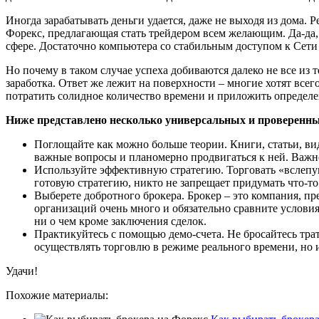
Иногда зарабатывать деньги удается, даже не выходя из дома. 
Форекс, предлагающая стать трейдером всем желающим. Да-да,
сфере. Достаточно компьютера со стабильным доступом к Сети 
Но почему в таком случае успеха добиваются далеко не все из
заработка. Ответ же лежит на поверхности – многие хотят все
потратить солидное количество времени и приложить определе
Ниже представлено несколько универсальных и проверенных
Поглощайте как можно больше теории. Книги, статьи, вид
важные вопросы и планомерно продвигаться к ней. Важно
Используйте эффективную стратегию. Торговать «вслепую
готовую стратегию, никто не запрещает придумать что-т
Выберете добротного брокера. Брокер – это компания, п
организаций очень много и обязательно сравните условия
ни о чем кроме заключения сделок.
Практикуйтесь с помощью демо-счета. Не бросайтесь трат
осуществлять торговлю в режиме реального времени, но
Удачи!
Похожие материалы: