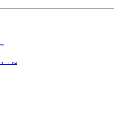
мме
 за шагом