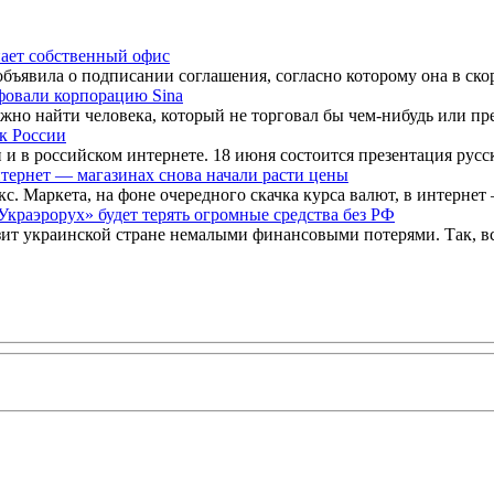
ает собственный офис
бъявила о подписании соглашения, согласно которому она в ско
фовали корпорацию Sina
жно найти человека, который не торговал бы чем-нибудь или пред
к России
 в российском интернете. 18 июня состоится презентация русскоя
тернет — магазинах снова начали расти цены
. Маркета, на фоне очередного скачка курса валют, в интернет 
Украэрорух» будет терять огромные средства без РФ
т украинской стране немалыми финансовыми потерями. Так, вс