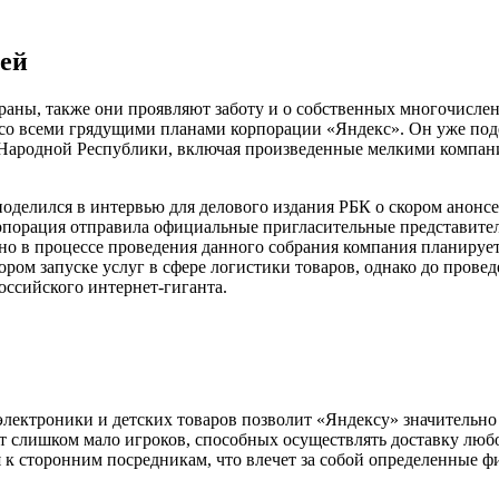
лей
траны, также они проявляют заботу и о собственных многочисле
 со всеми грядущими планами корпорации «Яндекс». Он уже под
Народной Республики, включая произведенные мелкими компаниям
оделился в интервью для делового издания РБК о скором анонсе
орпорация отправила официальные пригласительные представите
енно в процессе проведения данного собрания компания планиру
ом запуске услуг в сфере логистики товаров, однако до провед
ссийского интернет-гиганта.
 электроники и детских товаров позволит «Яндексу» значительн
т слишком мало игроков, способных осуществлять доставку любо
к сторонним посредникам, что влечет за собой определенные ф