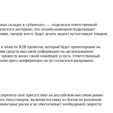
нных складах в субъектах», — поделился ответственный
елился в интервью, что онлайн-компания подыскивает
и, прежде всего, будет делать акцент на поставках товаров
 в области B2B проектов, который будет ориентирован на
лям средств массовой информации на организованное
ет провести анонс своей новейшей услуги. Ответственный
ения пресс-конференции он не согласился раскрывать
о укрепить свое присутствие на российском массовом рынке
го типа товаров, включая поставку из Китая по разумным
инансовые риски и не обеспечивает необходимой скорости