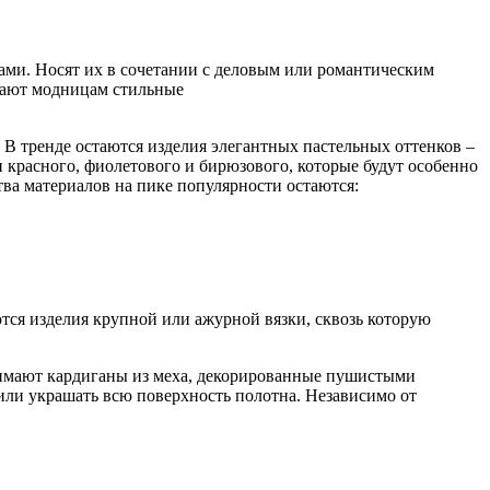
ми. Носят их в сочетании с деловым или романтическим
гают модницам стильные
В тренде остаются изделия элегантных пастельных оттенков –
и красного, фиолетового и бирюзового, которые будут особенно
ва материалов на пике популярности остаются:
тся изделия крупной или ажурной вязки, сквозь которую
нимают кардиганы из меха, декорированные пушистыми
 или украшать всю поверхность полотна. Независимо от