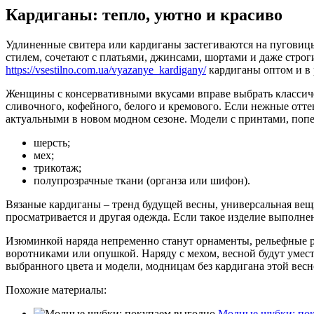
Кардиганы: тепло, уютно и красиво
Удлиненные свитера или кардиганы застегиваются на пуговиц
стилем, сочетают с платьями, джинсами, шортами и даже стр
https://vsestilno.com.ua/vyazanye_kardigany/
кардиганы оптом и в 
Женщины с консервативными вкусами вправе выбрать классичес
сливочного, кофейного, белого и кремового. Если нежные отте
актуальными в новом модном сезоне. Модели с принтами, поп
шерсть;
мех;
трикотаж;
полупрозрачные ткани (органза или шифон).
Вязаные кардиганы – тренд будущей весны, универсальная вещ
просматривается и другая одежда. Если такое изделие выполнен
Изюминкой наряда непременно станут орнаменты, рельефные р
воротниками или опушкой. Наряду с мехом, весной будут умес
выбранного цвета и модели, модницам без кардигана этой весн
Похожие материалы:
Модные шубки: по