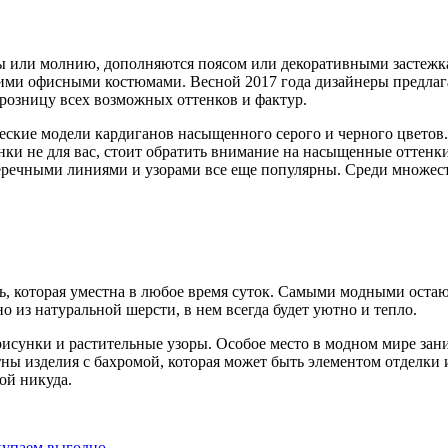
ы или молнию, дополняются поясом или декоративными застежка
огими офисными костюмами. Весной 2017 года дизайнеры предла
розницу всех возможных оттенков и фактур.
кие модели кардиганов насыщенного серого и черного цветов. 
нки не для вас, стоит обратить внимание на насыщенные оттенк
еречными линиями и узорами все еще популярны. Среди множест
ь, которая уместна в любое время суток. Самыми модными остаю
о из натуральной шерсти, в нем всегда будет уютно и тепло.
исунки и растительные узоры. Особое место в модном мире за
тны изделия с бахромой, которая может быть элементом отделки
ой никуда.
купаем выгодно