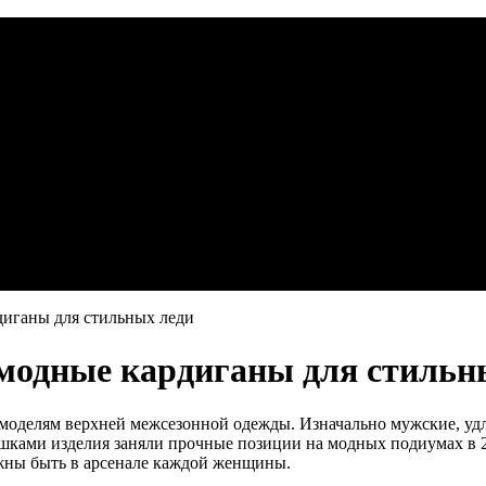
диганы для стильных леди
 модные кардиганы для стильн
оделям верхней межсезонной одежды. Изначально мужские, удл
шками изделия заняли прочные позиции на модных подиумах в 
жны быть в арсенале каждой женщины.